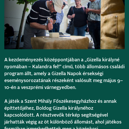
A kezdeményezés középpontjában a „Gizella királyné
nyomában – Kalandra fel!” című, több állomásos családi
program állt, amely a Gizella Napok érsekségi
eseménysorozatának részeként valósult meg május 9–
10-én a veszprémi várnegyedben.
A játék a Szent Mihály Főszékesegyházhoz és annak
építtetőjéhez, Boldog Gizella királynéhoz
kapcsolódott. A résztvevők térkép segítségével
járhatták végig az öt különböző állomást, ahol játékos