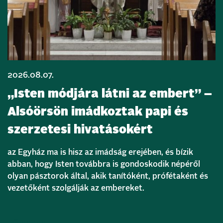
2026.08.07.
„Isten módjára látni az embert” –
Alsóörsön imádkoztak papi és
szerzetesi hivatásokért
az Egyház ma is hisz az imádság erejében, és bízik
abban, hogy Isten továbbra is gondoskodik népéről
olyan pásztorok által, akik tanítóként, prófétaként és
vezetőként szolgálják az embereket.
Bővebben