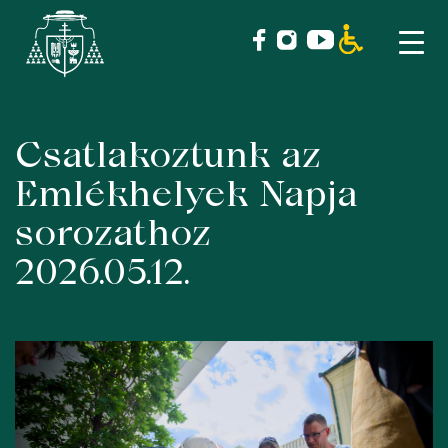
Csatlakoztunk az
Skip
to
Emlékhelyek Napja
content
sorozathoz
2026.05.12.