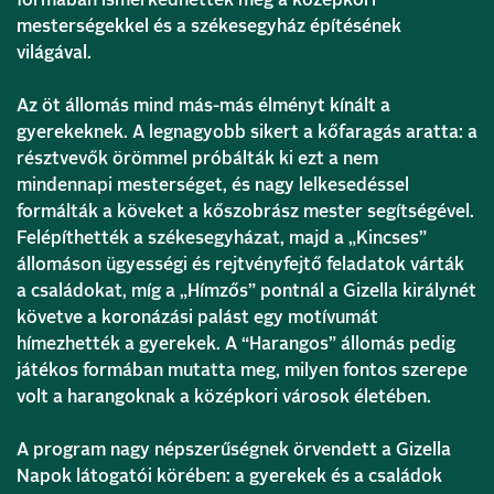
formában ismerkedhettek meg a középkori
mesterségekkel és a székesegyház építésének
világával.
Az öt állomás mind más-más élményt kínált a
gyerekeknek. A legnagyobb sikert a kőfaragás aratta: a
résztvevők örömmel próbálták ki ezt a nem
mindennapi mesterséget, és nagy lelkesedéssel
formálták a köveket a kőszobrász mester segítségével.
Felépíthették a székesegyházat, majd a „Kincses”
állomáson ügyességi és rejtvényfejtő feladatok várták
a családokat, míg a „Hímzős” pontnál a Gizella királynét
követve a koronázási palást egy motívumát
hímezhették a gyerekek. A “Harangos” állomás pedig
játékos formában mutatta meg, milyen fontos szerepe
volt a harangoknak a középkori városok életében.
A program nagy népszerűségnek örvendett a Gizella
Napok látogatói körében: a gyerekek és a családok