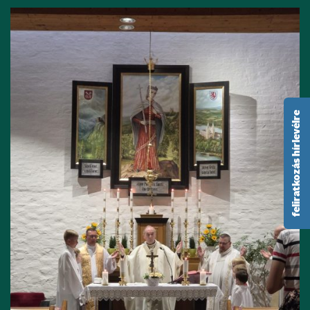
feliratkozás hírlevélre