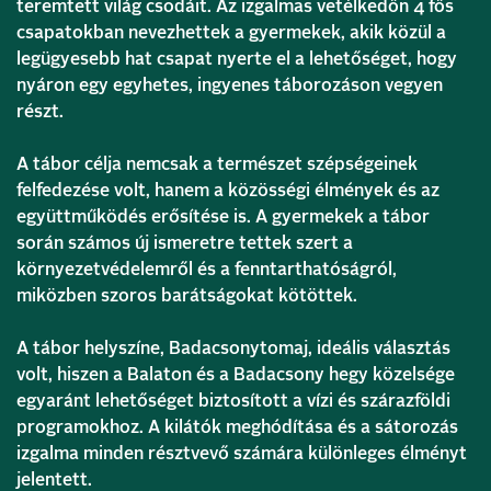
teremtett világ csodáit. Az izgalmas vetélkedőn 4 fős
csapatokban nevezhettek a gyermekek, akik közül a
legügyesebb hat csapat nyerte el a lehetőséget, hogy
nyáron egy egyhetes, ingyenes táborozáson vegyen
részt.
A tábor célja nemcsak a természet szépségeinek
felfedezése volt, hanem a közösségi élmények és az
együttműködés erősítése is. A gyermekek a tábor
során számos új ismeretre tettek szert a
környezetvédelemről és a fenntarthatóságról,
miközben szoros barátságokat kötöttek.
A tábor helyszíne, Badacsonytomaj, ideális választás
volt, hiszen a Balaton és a Badacsony hegy közelsége
egyaránt lehetőséget biztosított a vízi és szárazföldi
programokhoz. A kilátók meghódítása és a sátorozás
izgalma minden résztvevő számára különleges élményt
jelentett.