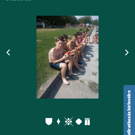
feliratkozás hírlevélre