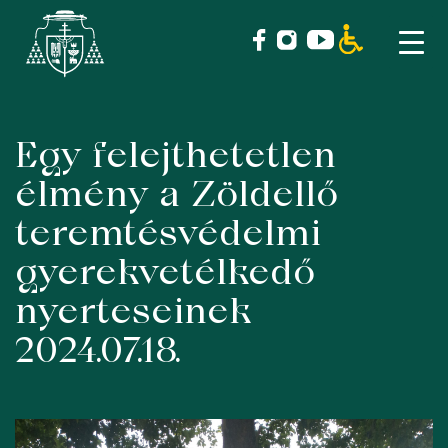
Egy felejthetetlen
Skip
to
élmény a Zöldellő
content
teremtésvédelmi
gyerekvetélkedő
nyerteseinek
2024.07.18.