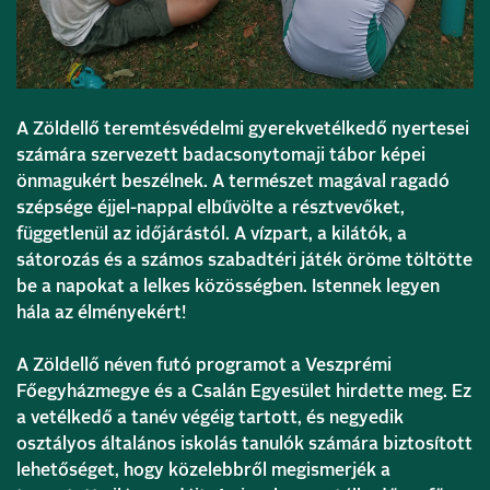
A Zöldellő teremtésvédelmi gyerekvetélkedő nyertesei
számára szervezett badacsonytomaji tábor képei
önmagukért beszélnek. A természet magával ragadó
szépsége éjjel-nappal elbűvölte a résztvevőket,
függetlenül az időjárástól. A vízpart, a kilátók, a
sátorozás és a számos szabadtéri játék öröme töltötte
be a napokat a lelkes közösségben. Istennek legyen
hála az élményekért!
A Zöldellő néven futó programot a Veszprémi
Főegyházmegye és a Csalán Egyesület hirdette meg. Ez
a vetélkedő a tanév végéig tartott, és negyedik
osztályos általános iskolás tanulók számára biztosított
lehetőséget, hogy közelebbről megismerjék a