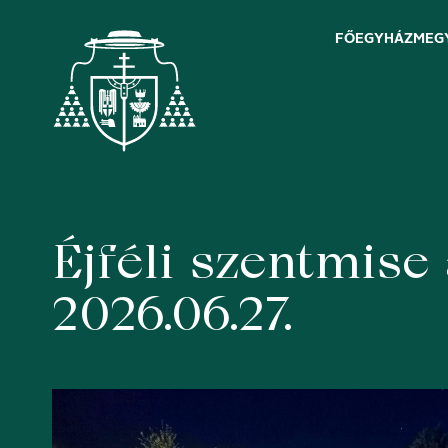
FŐEGYHÁZMEG
Éjféli szentmi
Skip
to
content
2026.06.27.