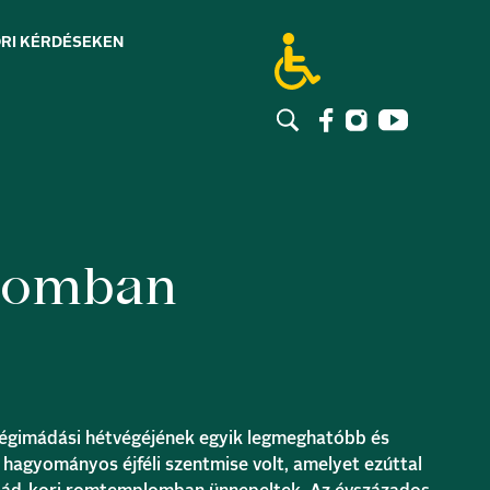
RI KÉRDÉSEK
EN
plomban
gimádási hétvégéjének egyik legmeghatóbb és
 hagyományos éjféli szentmise volt, amelyet ezúttal