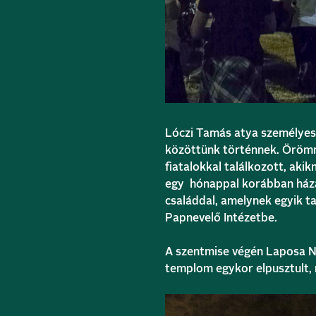
Lóczi Tamás atya személyes 
közöttünk történnek. Örömm
fiatalokkal találkozott, ak
egy hónappal korábban házas
családdal, amelynek egyik ta
Papnevelő Intézetbe.
A szentmise végén Laposa Nor
templom egykor elpusztult, m