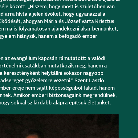
séje között. „Hiszem, hogy most is születőben van
 arra hívta a jelenlévőket, hogy ugyanazzal a
működését, ahogyan Mária és József várta Krisztus
sten ma is folyamatosan ajándékozni akar bennünket,
egyelem hiányzik, hanem a befogadó ember
én az evangélium kapcsán rámutatott: a valódi
örténelmi csatákban mutatkozik meg, hanem a
 keresztényként helytállni sokszor nagyobb
hadsereget győzelemre vezetni.” Szent László
 ember ereje nem saját képességeiből fakad, hanem
ennek. Amikor emberi biztonságaink megrendülnek,
 hogy sokkal szilárdabb alapra építsük életünket.