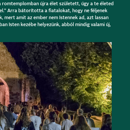
romtemplomban újra élet született, úgy a te életed
l.” Arra bátorította a fiatalokat, hogy ne féljenek
k, mert amit az ember nem Istennek ad, azt lassan
nban Isten kezébe helyezünk, abból mindig valami új,