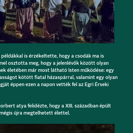
példákkal is érzékeltette, hogy a csodák ma is
el osztotta meg, hogy a jelenlévők között olyan
iknek életében már most látható Isten működése: egy
ságot kötött fiatal házaspárral, valamint egy olyan
gját éppen ezen a napon vették fel az Egri Érseki
bert atya felidézte, hogy a XIII. században épült
égis újra megtelhetett élettel.