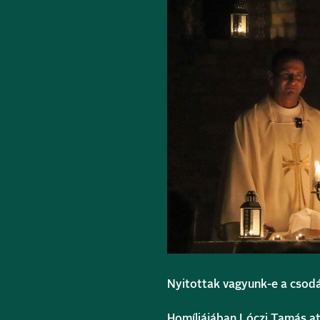
Nyitottak vagyunk-e a csod
Homíliájában Lóczi Tamás a