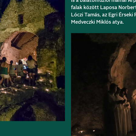
is a balatonfűzfői mámai Á
falak között Laposa Norbert
Lóczi Tamás, az Egri Érseki 
Medveczki Miklós atya.