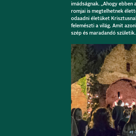
imádságnak. „Ahogy ebben a 
romjai is megtelhetnek élette
odaadni életüket Krisztusna
felemészti a világ. Amit azo
szép és maradandó születik.