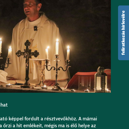
feliratkozás hírlevélre
dhat
tó képpel fordult a résztvevőkhöz. A mámai
rzi a hit emlékeit, mégis ma is élő helye az