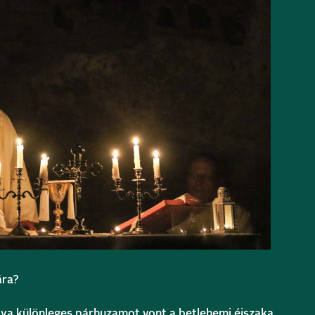
ára?
tya különleges párhuzamot vont a betlehemi éjszaka