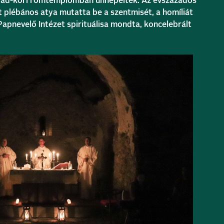
rpád-kori romtemplomban ünnepeltek. Az évszázados
 plébános atya mutatta be a szentmisét, a homíliát
Papnevelő Intézet spirituálisa mondta, koncelebrált