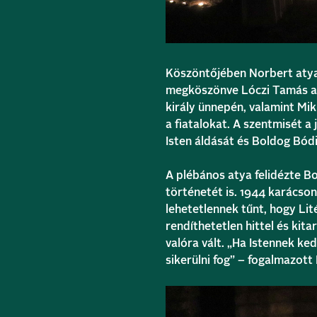
Köszöntőjében Norbert atya
megköszönve Lóczi Tamás at
király ünnepén, valamint Mik
a fiatalokat. A szentmisét a 
Isten áldását és Boldog Bód
A plébános atya felidézte 
történetét is. 1944 karácso
lehetetlennek tűnt, hogy Lit
rendíthetetlen hittel és kit
valóra vált. „Ha Istennek ke
sikerülni fog” – fogalmazott