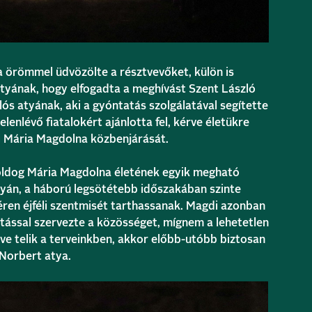
 örömmel üdvözölte a résztvevőket, külön is
yának, hogy elfogadta a meghívást Szent László
lós atyának, aki a gyóntatás szolgálatával segítette
jelenlévő fiatalokért ajánlotta fel, kérve életükre
i Mária Magdolna közbenjárását.
Boldog Mária Magdolna életének egyik megható
nyán, a háború legsötétebb időszakában szinte
éren éjféli szentmisét tarthassanak. Magdi azonban
artással szervezte a közösséget, mígnem a lehetetlen
dve telik a terveinkben, akkor előbb-utóbb biztosan
 Norbert atya.