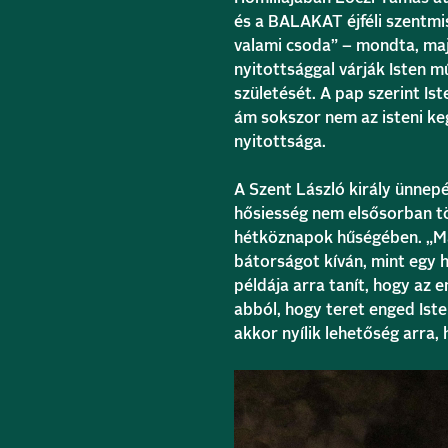
és a BALAKAT éjféli szentmi
valami csoda” – mondta, majd
nyitottsággal várják Isten 
születését. A pap szerint I
ám sokszor nem az isteni k
nyitottsága.
A Szent László király ünnep
hősiesség nem elsősorban t
hétköznapok hűségében. „Ma
bátorságot kíván, mint egy 
példája arra tanít, hogy az
abból, hogy teret enged Ist
akkor nyílik lehetőség arra,