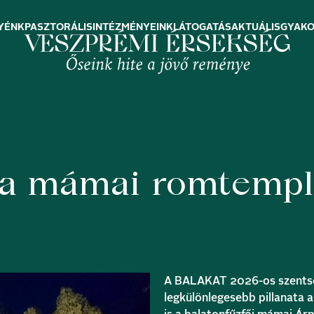
YÉNK
PASZTORÁLIS
INTÉZMÉNYEINK
LÁTOGATÁS
AKTUÁLIS
GYAKO
se a mámai romtem
A BALAKAT 2026-os szentsé
legkülönlegesebb pillanata a