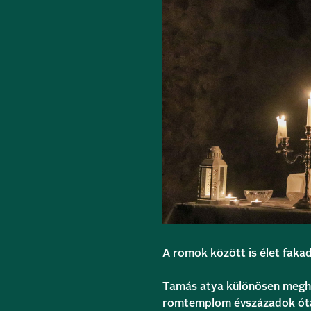
A romok között is élet faka
Tamás atya különösen megha
romtemplom évszázadok óta ő