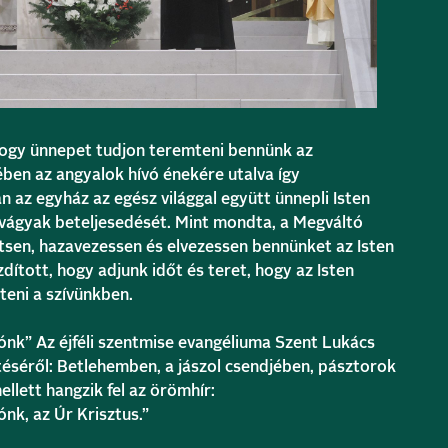
 hogy ünnepet tudjon teremteni bennünk az
ében az angyalok hívó énekére utalva így
n az egyház az egész világgal együtt ünnepli Isten
vágyak beteljesedését. Mint mondta, a Megváltó
sen, hazavezessen és elvezessen bennünket az Isten
dított, hogy adjunk időt és teret, hogy az Isten
teni a szívünkben.
nk” Az éjféli szentmise evangéliuma Szent Lukács
téséről: Betlehemben, a jászol csendjében, pásztorok
llett hangzik fel az örömhír:
nk, az Úr Krisztus.”