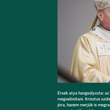
Érsek atya hangsúlyozta: az
megvalósítani. Krisztus szül
jóra, hanem merjük is megcse