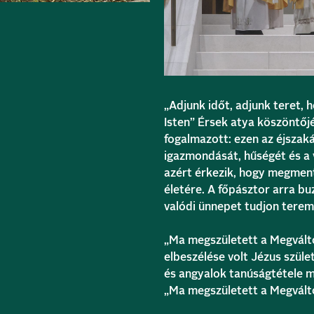
„Adjunk időt, adjunk teret,
Isten” Érsek atya köszöntőj
fogalmazott: ezen az éjszaká
igazmondását, hűségét és a 
azért érkezik, hogy megment
életére. A főpásztor arra buz
valódi ünnepet tudjon terem
„Ma megszületett a Megváltó
elbeszélése volt Jézus szüle
és angyalok tanúságtétele me
„Ma megszületett a Megváltó