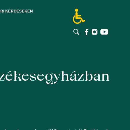
RI KÉRDÉSEK
EN
őszékesegyházban