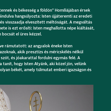
ennek és békesség a földön” Homíliájában érsek
indulva hangsúlyozta: Isten újjáteremti az eredeti
és visszaadja elveszített méltóságát. A megváltás
te is ezt erősíti: Isten meghallotta népe kiáltását,
 bocsát el üres kézzel.
zve rámutatott: az angyalok éneke Isten
azoknak, akik presztízs és méricskélés nélkül
szót, és jóakarattal fordulni egymás felé. A
 tanít, hogy Isten Atyánk, aki közel jön, velünk
 olyan békét, amely túlmutat emberi igazságon és