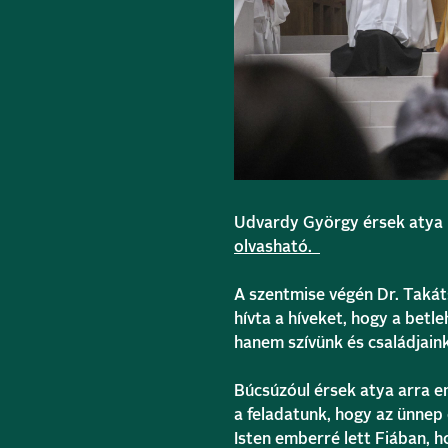
Udvardy György érsek atya 
olvasható.
A szentmise végén Dr. Takáts
hívta a híveket, hogy a betl
hanem szívünk és családjain
Búcsúzóul érsek atya arra e
a feladatunk, hogy az ünnep 
Isten emberré lett Fiában, 