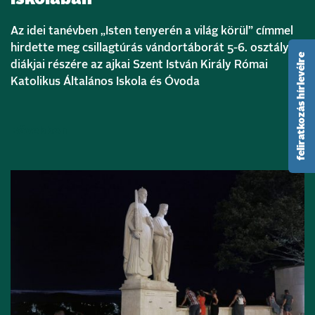
Az idei tanévben „Isten tenyerén a világ körül” címmel
hirdette meg csillagtúrás vándortáborát 5-6. osztályos
feliratkozás hírlevélre
diákjai részére az ajkai Szent István Király Római
Katolikus Általános Iskola és Óvoda
Bővebben