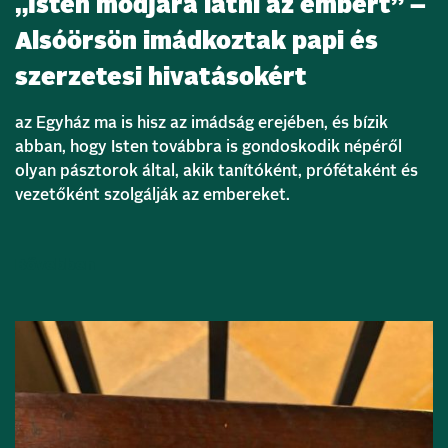
„Isten módjára látni az embert” –
Alsóörsön imádkoztak papi és
szerzetesi hivatásokért
az Egyház ma is hisz az imádság erejében, és bízik
abban, hogy Isten továbbra is gondoskodik népéről
olyan pásztorok által, akik tanítóként, prófétaként és
vezetőként szolgálják az embereket.
Bővebben