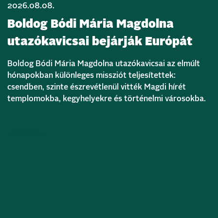
2026.08.08.
Boldog Bódi Mária Magdolna
utazókavicsai bejárják Európát
Boldog Bódi Mária Magdolna utazókavicsai az elmúlt
hónapokban különleges missziót teljesítettek:
csendben, szinte észrevétlenül vitték Magdi hírét
templomokba, kegyhelyekre és történelmi városokba.
Bővebben