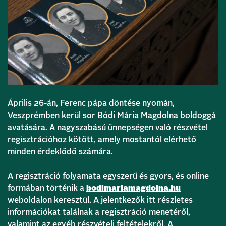
Április 26-án, Ferenc pápa döntése nyomán,
Veszprémben kerül sor Bódi Mária Magdolna boldoggá
avatására. A nagyszabású ünnepségen való részvétel
regisztrációhoz kötött, amely mostantól elérhető
minden érdeklődő számára.
A regisztráció folyamata egyszerű és gyors, és online
formában történik a
bodimariamagdolna.hu
weboldalon keresztül. A jelentkezők itt részletes
információkat találnak a regisztráció menetéről,
valamint az egyéb részvételi feltételekről. A