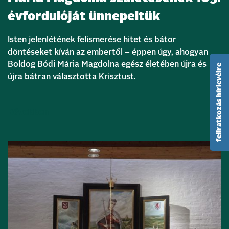
évfordulóját ünnepeltük
Isten jelenlétének felismerése hitet és bátor
döntéseket kíván az embertől – éppen úgy, ahogyan
Boldog Bódi Mária Magdolna egész életében újra és
feliratkozás hírlevélre
újra bátran választotta Krisztust.
Bővebben