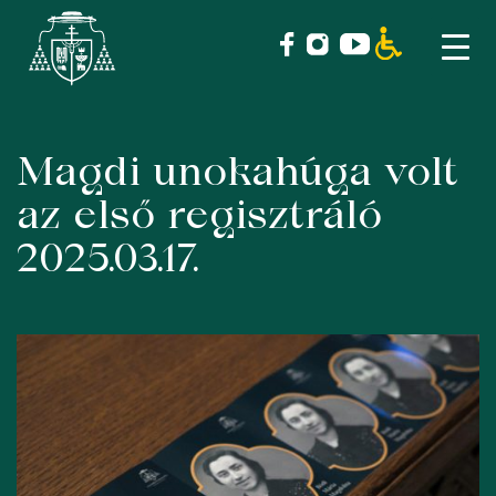
Magdi unokahúga volt
Skip
to
az első regisztráló
content
2025.03.17.