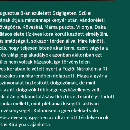
gusztus 8-án született Szigligeten. Szülei
jának útja a mindennapi kenyér utáni vándorélet:
Kővágóőrs, Köveskál, Máma puszta, Vilonya, Daka
llásos élete tíz éves kora körül kezdett elmélyülni,
 imádságait, sokszor térden állva. Mire felnőtt,
s, hogy teljesen Istené akar lenni, ezért vágyta a
i és világi jogi akadályok azonban akkoriban ezt
zülei nem voltak házasok, így törvénytelen
es korában felvételt nyert a Fűzfői Nitrokémia Rt-
űszakos munkarendben dolgozott. Maga a gyár a
 színvonalat biztosított dolgozóinak, de mint
, az itt dolgozók többsége egyházellenes volt.
k után példamutatásával köztük is tekintélyt tudott
nka mellett, mint plébániai kisegítő, aktívan
tevékenységét. Különösen a gyerekekkel való
 Húsz évesen, 1941-ben az oltár előtt térdelve örök
tus Királynak ajánlotta.