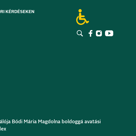
RI KÉRDÉSEK
EN
gálója Bódi Mária Magdolna boldoggá avatási
dex