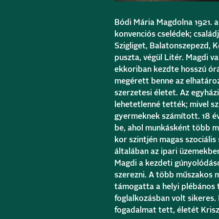
Bódi Mária Magdolna 1921. au
konvenciós cselédek; család
Szigliget, Balatonszepezd, 
puszta, végül Litér. Magdi va
ekkoriban kezdte hosszú órás
megérett benne az elhatározá
szerzetesi életet. Az egyház
lehetetlenné tették; mivel s
gyermeknek számított. 18 év
be, ahol munkásként több m
kor szintjén magas szociális
általában az ipari üzemekben
Magdi a kezdeti gúnyolódáso
szerezni. A több műszakos mu
támogatta a helyi plébános 
foglalkozásban volt sikeres.
fogadalmat tett, életét Krisz