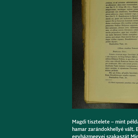
Magdi tisztelete – mint példa
hamar zarándokhellyé vált.
egyházmegyei szakaszát Min