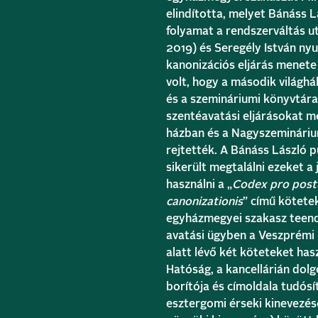
elindította, melyet Bánáss 
folyamat a rendszerváltás ut
2019) és Seregély István nyu
kanonizációs eljárás menete
volt, hogy a második világhá
és a szemináriumi könyvtára
szentéavatási eljárásokat 
házban és a Nagyszeminári
rejtették. A Bánáss László p
sikerült megtalálni ezeket 
használni a „
Codex pro postu
canonizationis
” című kötete
egyházmegyei szakasz teendő
avatási ügyben a Veszprémi
alatt lévő két köteteket ha
Hatóság, a kancellárián dol
borítója és címoldala tudósí
esztergomi érseki kinevezés