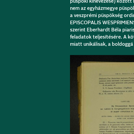
püspöki kinevezése) között 
nem az egyházmegye püspöke
a veszprémi püspökség ord
EPISCOPALIS WESPRIMIENSIS”
szerint Eberhardt Béla piari
feladatok teljesítésére. A k
miatt unikálisak, a boldoggá