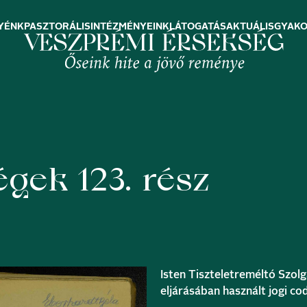
YÉNK
PASZTORÁLIS
INTÉZMÉNYEINK
LÁTOGATÁS
AKTUÁLIS
GYAKO
gek 123. rész
Isten Tiszteletreméltó Szol
eljárásában használt jogi co