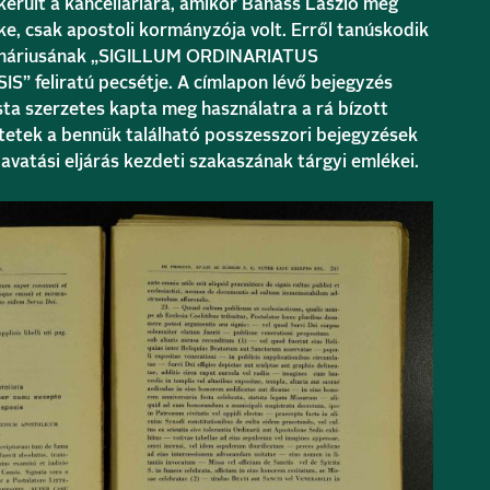
került a kancelláriára, amikor Bánáss László még
, csak apostoli kormányzója volt. Erről tanúskodik
ináriusának „SIGILLUM ORDINARIATUS
 feliratú pecsétje. A címlapon lévő bejegyzés
sta szerzetes kapta meg használatra a rá bízott
ötetek a bennük található posszesszori bejegyzések
 avatási eljárás kezdeti szakaszának tárgyi emlékei.