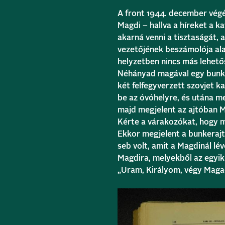
A front 1944. december végér
Magdi – hallva a híreket a ka
akarná venni a tisztaságát, 
vezetőjének beszámolója ala
helyzetben nincs más lehetős
Néhányad magával egy bunke
két felfegyverzett szovjet 
be az óvóhelyre, és utána me
majd megjelent az ajtóban Mag
Kérte a várakozókat, hogy 
Ekkor megjelent a bunkerajt
seb volt, amit a Magdinál lév
Magdira, melyekből az egyik 
„Uram, Királyom, végy Maga