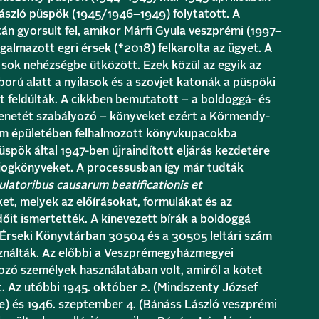
László püspök (1945/1946–1949) folytatott. A
án gyorsult fel, amikor Márfi Gyula veszprémi (1997–
galmazott egri érsek (†2018) felkarolta az ügyet. A
 sok nehézségbe ütközött. Ezek közül az egyik az
ború alatt a nyilasok és a szovjet katonák a püspöki
t feldúlták. A cikkben bemutatott – a boldoggá- és
menetét szabályozó – könyveket ezért a Körmendy-
um épületében felhalmozott könyvkupacokba
üspök által 1947-ben újraindított eljárás kezdetére
a jogkönyveket. A processusban így már tudták
latoribus causarum beatificationis et
ket, melyek az előírásokat, formulákat és az
it ismertették. A kinevezett bírák a boldoggá
 Érseki Könyvtárban 30504 és a 30505 leltári szám
sználták. Az előbbi a Veszprémegyházmegyei
gozó személyek használatában volt, amiről a kötet
t. Az utóbbi 1945. október 2. (Mindszenty József
e) és 1946. szeptember 4. (Bánáss László veszprémi