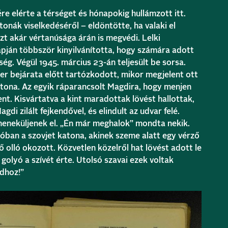
e elérte a térséget és hónapokig hullámzott itt.
tonák viselkedéséről – eldöntötte, ha valaki el
azt akár vértanúsága árán is megvédi. Lelki
pján többször kinyilvánította, hogy számára adott
ég. Végül 1945. március 23-án teljesült be sorsa.
r bejárata előtt tartózkodott, mikor megjelent ott
katona. Az egyik ráparancsolt Magdira, hogy menjen
nt. Kisvártatva a kint maradottak lövést hallottak,
di zilált fejkendővel, és elindult az udvar felé.
meneküljenek el. „Én már meghalok” mondta nekik.
óban a szovjet katona, akinek szeme alatt egy vérző
ő olló okozott. Közvetlen közelről hat lövést adott le
golyó a szívét érte. Utolsó szavai ezek voltak
dhoz!”