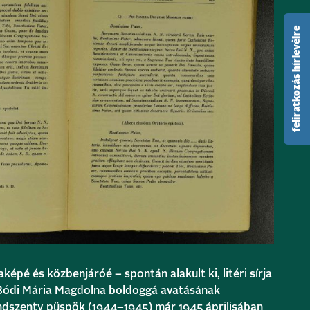
feliratkozás hírlevélre
képé és közbenjáróé – spontán alakult ki, litéri sírja
 Bódi Mária Magdolna boldoggá avatásának
dszenty püspök (1944–1945) már 1945 áprilisában