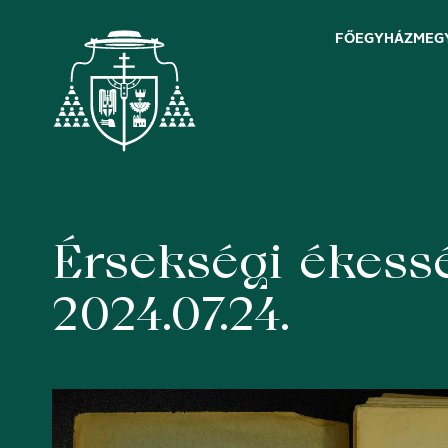
FŐEGYHÁZMEG
Érsekségi ékessé
Skip
to
content
2024.07.24.