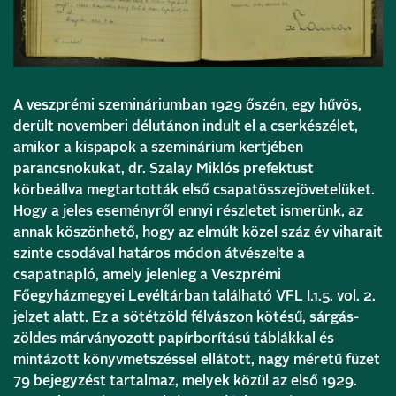
A veszprémi szemináriumban 1929 őszén, egy hűvös,
derült novemberi délutánon indult el a cserkészélet,
amikor a kispapok a szeminárium kertjében
parancsnokukat, dr. Szalay Miklós prefektust
körbeállva megtartották első csapatösszejövetelüket.
Hogy a jeles eseményről ennyi részletet ismerünk, az
annak köszönhető, hogy az elmúlt közel száz év viharait
szinte csodával határos módon átvészelte a
csapatnapló, amely jelenleg a Veszprémi
Főegyházmegyei Levéltárban található VFL I.1.5. vol. 2.
jelzet alatt. Ez a sötétzöld félvászon kötésű, sárgás-
zöldes márványozott papírborítású táblákkal és
mintázott könyvmetszéssel ellátott, nagy méretű füzet
79 bejegyzést tartalmaz, melyek közül az első 1929.