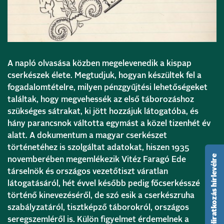
A napló olvasása közben megelevenedik a kispap
cserkészek élete. Megtudjuk, hogyan készültek fel a
fogadalomtételre, milyen pénzgyűjtési lehetőségeket
találtak, hogy megvehessék az első táborozáshoz
szükséges sátrakat, ki jött hozzájuk látogatóba, és
hány parancsnok váltotta egymást a közel tizenhét év
alatt. A dokumentum a magyar cserkészet
történetéhez is szolgáltat adatokat, hiszen 1935
feliratkozás hírlevélre
novemberében megemlékezik Vitéz Faragó Ede
társelnök és országos vezetőtiszt váratlan
látogatásáról, hét évvel később pedig főcserkésszé
történő kinevezéséről, de szó esik a cserkészruha
szabályzatáról, tisztképző táborokról, országos
seregszemléről is. Külön figyelmet érdemelnek a