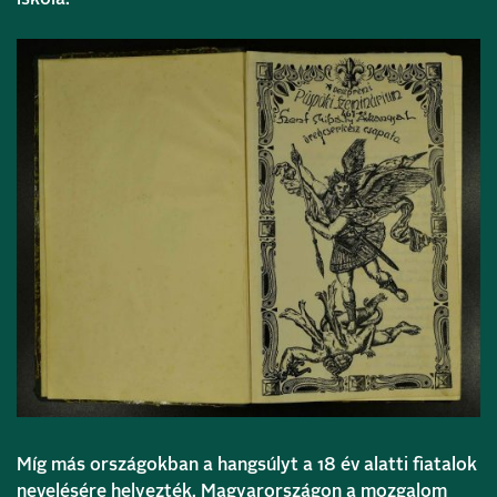
Míg más országokban a hangsúlyt a 18 év alatti fiatalok
nevelésére helyezték, Magyarországon a mozgalom