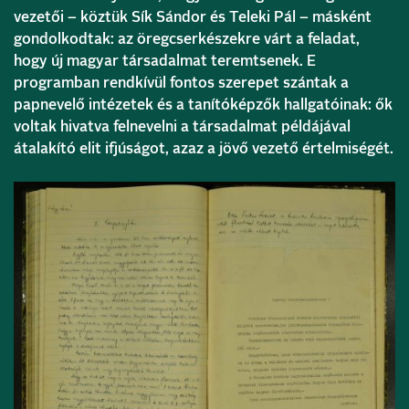
vezetői – köztük Sík Sándor és Teleki Pál – másként
gondolkodtak: az öregcserkészekre várt a feladat,
hogy új magyar társadalmat teremtsenek. E
programban rendkívül fontos szerepet szántak a
papnevelő intézetek és a tanítóképzők hallgatóinak: ők
voltak hivatva felnevelni a társadalmat példájával
átalakító elit ifjúságot, azaz a jövő vezető értelmiségét.