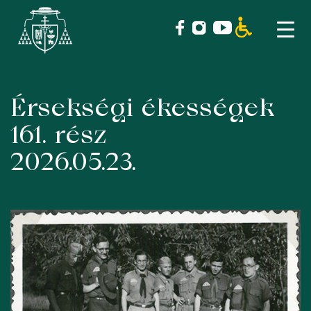
Érsekségi ékességek
Skip
to
161. rész
content
2026.05.23.