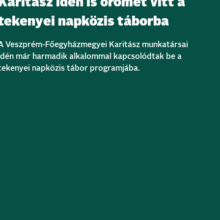
Karitász idén is örömet vitt a
tekenyei napközis táborba
A Veszprém-Főegyházmegyei Karitász munkatársai
idén már harmadik alkalommal kapcsolódtak be a
tekenyei napközis tábor programjába.
Bővebben