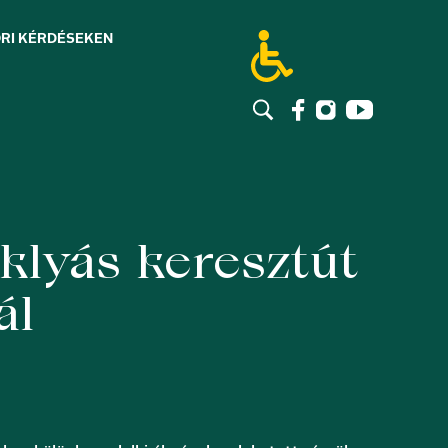
RI KÉRDÉSEK
EN
klyás keresztút
ál