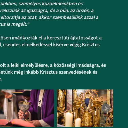
életünkben, személyes küzdelmeinkben és
ekszünk az igazságra, de a bűn, az önzés, a
 eltorzítja az utat, akkor szembesülünk azzal a
us is megélt.”
zösen imádkozták el a keresztúti ájtatosságot a
l, csendes elmélkedéssel kísérve végig Krisztus
olt a lelki elmélyülésre, a közösségi imádságra, és
ületünk még inkább Krisztus szenvedésének és
n.