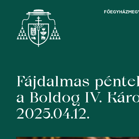
FŐEGYHÁZMEG
Fájdalmas péntek
Skip
to
content
a Boldog IV. Káro
2025.04.12.