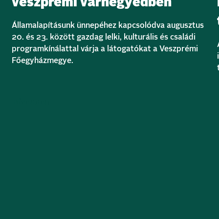
veszprémi várnegyedben
Államalapításunk ünnepéhez kapcsolódva augusztus
20. és 23. között gazdag lelki, kulturális és családi
programkínálattal várja a látogatókat a Veszprémi
Főegyházmegye.
Bővebben