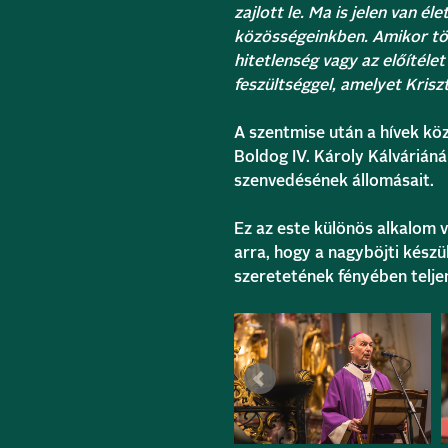
zajlott le. Ma is jelen van 
közösségeinkben. Amikor tör
hitetlenség vagy az előítélet
feszültséggel, amelyet Kriszt
A szentmise után a hívek kö
Boldog IV. Károly Kálváriáná
szenvedésének állomásait.
Ez az este különös alkalom v
arra, hogy a nagyböjti kész
szeretetének fényében telje