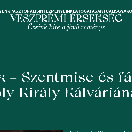
YÉNK
PASZTORÁLIS
INTÉZMÉNYEINK
LÁTOGATÁS
AKTUÁLIS
GYAKO
 – Szentmise és fá
ly Király Kálvárián