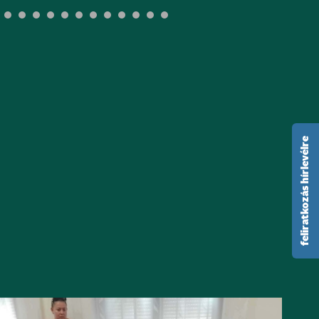
feliratkozás hírlevélre