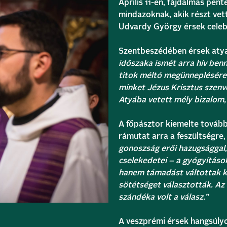
Április 11-én, fájdalmas pén
mindazoknak, akik részt vet
Udvardy György érsek celeb
Szentbeszédében érsek atya 
időszaka ismét arra hív benn
titok méltó megünneplésére.
minket Jézus Krisztus szenv
Atyába vetett mély bizalom, 
A főpásztor kiemelte tovább
rámutat arra a feszültségre
gonoszság erői hazugsággal
cselekedetei – a gyógyítások
hanem támadást váltottak ki
sötétséget választották. Az 
szándéka volt a válasz.”
A veszprémi érsek hangsúly