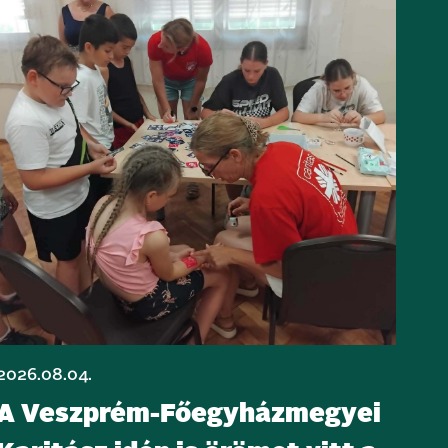
2026.08.04.
A Veszprém-Főegyházmegyei