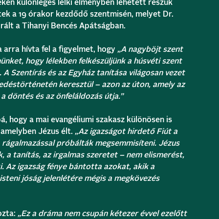
teken különleges lelki élményben lehetett részük
tek a 19 órakor kezdődő szentmisén, melyet Dr.
rált a Tihanyi Bencés Apátságban.
arra hívta fel a figyelmet, hogy
„A nagyböjt szent
ünket, hogy lélekben felkészüljünk a húsvéti szent
 A Szentírás és az Egyház tanítása világosan vezet
edéstörténetén keresztül – azon az úton, amely az
a döntés és az önfeláldozás útja.”
á, hogy a mai evangéliumi szakasz különösen is
, amelyben Jézus élt.
„Az igazságot hirdető Fiút a
, rágalmazással próbálták megsemmisíteni. Jézus
, a tanítás, az irgalmas szeretet – nem elismerést,
. Az igazság fénye bántotta azokat, akik a
isteni jóság jelenlétére mégis a megkövezés
ozta:
„Ez a dráma nem csupán kétezer évvel ezelőtt