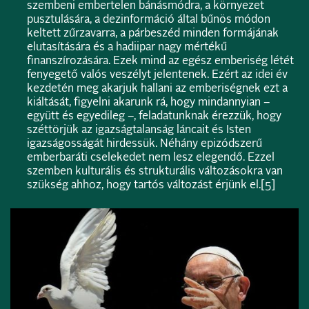
szembeni embertelen bánásmódra, a környezet
pusztulására, a dezinformáció által bűnös módon
keltett zűrzavarra, a párbeszéd minden formájának
elutasítására és a hadiipar nagy mértékű
finanszírozására. Ezek mind az egész emberiség létét
fenyegető valós veszélyt jelentenek. Ezért az idei év
kezdetén meg akarjuk hallani az emberiségnek ezt a
kiáltását, figyelni akarunk rá, hogy mindannyian –
együtt és egyedileg –, feladatunknak érezzük, hogy
széttörjük az igazságtalanság láncait és Isten
igazságosságát hirdessük. Néhány epizódszerű
emberbaráti cselekedet nem lesz elegendő. Ezzel
szemben kulturális és strukturális változásokra van
szükség ahhoz, hogy tartós változást érjünk el.
[5]