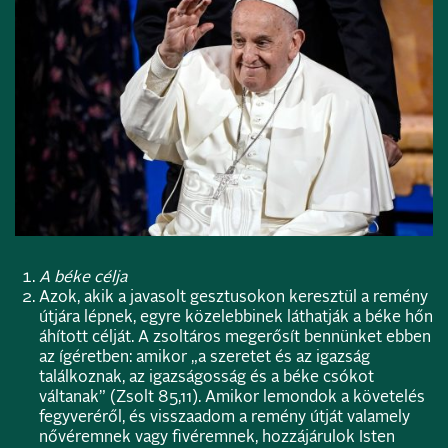
A béke célja
Azok, akik a javasolt gesztusokon keresztül a remény
útjára lépnek, egyre közelebbinek láthatják a béke hőn
áhított célját. A zsoltáros megerősít bennünket ebben
az ígéretben: amikor „a szeretet és az igazság
találkoznak, az igazságosság és a béke csókot
váltanak” (Zsolt 85,11). Amikor lemondok a követelés
fegyveréről, és visszaadom a remény útját valamely
nővéremnek vagy fivéremnek, hozzájárulok Isten