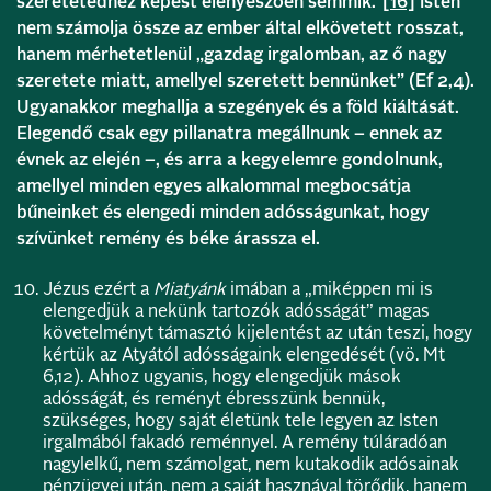
szeretetedhez képest elenyészően semmik.”
[16]
Isten
nem számolja össze az ember által elkövetett rosszat,
hanem mérhetetlenül „gazdag irgalomban, az ő nagy
szeretete miatt, amellyel szeretett bennünket” (Ef 2,4).
Ugyanakkor meghallja a szegények és a föld kiáltását.
Elegendő csak egy pillanatra megállnunk – ennek az
évnek az elején –, és arra a kegyelemre gondolnunk,
amellyel minden egyes alkalommal megbocsátja
bűneinket és elengedi minden adósságunkat, hogy
szívünket remény és béke árassza el.
Jézus ezért a
Miatyánk
imában a „miképpen mi is
elengedjük a nekünk tartozók adósságát” magas
követelményt támasztó kijelentést az után teszi, hogy
kértük az Atyától adósságaink elengedését (vö. Mt
6,12). Ahhoz ugyanis, hogy elengedjük mások
adósságát, és reményt ébresszünk bennük,
szükséges, hogy saját életünk tele legyen az Isten
irgalmából fakadó reménnyel. A remény túláradóan
nagylelkű, nem számolgat, nem kutakodik adósainak
pénzügyei után, nem a saját hasznával törődik, hanem