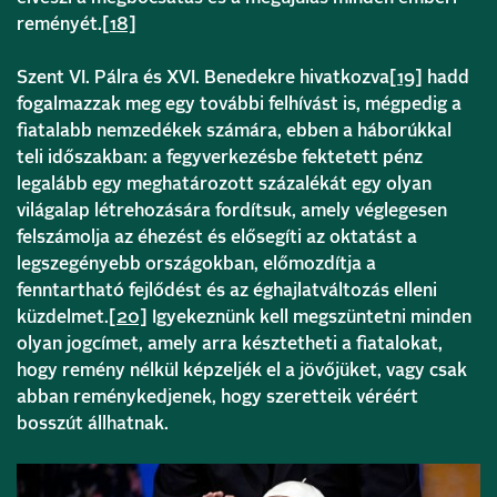
reményét.
[18]
Szent VI. Pálra és XVI. Benedekre hivatkozva
[19]
hadd
fogalmazzak meg egy további felhívást is, mégpedig a
fiatalabb nemzedékek számára, ebben a háborúkkal
teli időszakban: a fegyverkezésbe fektetett pénz
legalább egy meghatározott százalékát egy olyan
világalap létrehozására fordítsuk, amely véglegesen
felszámolja az éhezést és elősegíti az oktatást a
legszegényebb országokban, előmozdítja a
fenntartható fejlődést és az éghajlatváltozás elleni
küzdelmet.
[20]
Igyekeznünk kell megszüntetni minden
olyan jogcímet, amely arra késztetheti a fiatalokat,
hogy remény nélkül képzeljék el a jövőjüket, vagy csak
abban reménykedjenek, hogy szeretteik véréért
bosszút állhatnak.