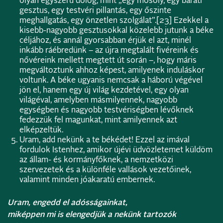
olyan egyszerű dolog, mint „egy mosoly, egy baráti
gesztus, egy testvéri pillantás, egy őszinte
meghallgatás, egy önzetlen szolgálat”.
[23]
Ezekkel a
kisebb-nagyobb gesztusokkal közelebb jutunk a béke
céljához, és annál gyorsabban érjük el azt, minél
inkább ráébredünk – az újra megtalált fivéreink és
nővéreink mellett megtett út során –, hogy máris
megváltoztunk ahhoz képest, amilyenek induláskor
voltunk. A béke ugyanis nemcsak a háború végével
jön el, hanem egy új világ kezdetével, egy olyan
világéval, amelyben másmilyennek, nagyobb
egységben és nagyobb testvériségben lévőknek
fedezzük fel magunkat, mint amilyennek azt
elképzeltük.
Uram, add nekünk a te békédet! Ezzel az imával
fordulok Istenhez, amikor újévi üdvözletemet küldöm
az állam- és kormányfőknek, a nemzetközi
szervezetek és a különféle vallások vezetőinek,
valamint minden jóakaratú embernek.
Uram, engedd el adósságainkat,
miképpen mi is elengedjük a nekünk tartozók