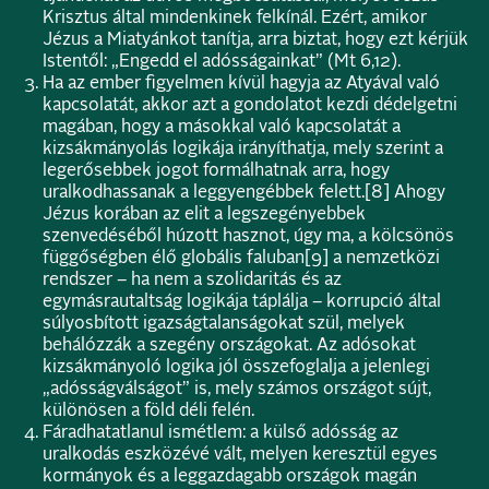
Krisztus által mindenkinek felkínál. Ezért, amikor
Jézus a Miatyánkot tanítja, arra biztat, hogy ezt kérjük
Istentől: „Engedd el adósságainkat” (Mt 6,12).
Ha az ember figyelmen kívül hagyja az Atyával való
kapcsolatát, akkor azt a gondolatot kezdi dédelgetni
magában, hogy a másokkal való kapcsolatát a
kizsákmányolás logikája irányíthatja, mely szerint a
legerősebbek jogot formálhatnak arra, hogy
uralkodhassanak a leggyengébbek felett.
[8]
Ahogy
Jézus korában az elit a legszegényebbek
szenvedéséből húzott hasznot, úgy ma, a kölcsönös
függőségben élő globális faluban
[9]
a nemzetközi
rendszer – ha nem a szolidaritás és az
egymásrautaltság logikája táplálja – korrupció által
súlyosbított igazságtalanságokat szül, melyek
behálózzák a szegény országokat. Az adósokat
kizsákmányoló logika jól összefoglalja a jelenlegi
„adósságválságot” is, mely számos országot sújt,
különösen a föld déli felén.
Fáradhatatlanul ismétlem: a külső adósság az
uralkodás eszközévé vált, melyen keresztül egyes
kormányok és a leggazdagabb országok magán