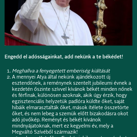
Engedd el adósságainkat, add nekünk a te békédet!
Meghallva
a fenyegetett emberiség kiáltását
A mennyei Atya által nekünk ajándékozott új
esztendőnek, a reménynek szentelt jubileumi évnek a
kezdetén őszinte szívvel kívánok békét minden nőnek
és férfinak, különösen azoknak, akik úgy érzik, hogy
egzisztenciális helyzetük padlóra küldte őket, saját
hibáik elmarasztalták őket, mások ítélete összetörte
őket, és nem lebeg a szemük előtt bizakodásra okot
adó jövőkép. Reményt és békét kívánok
mindnyájatoknak, mert ez kegyelmi év, mely a
Megváltó Szívéből származik!