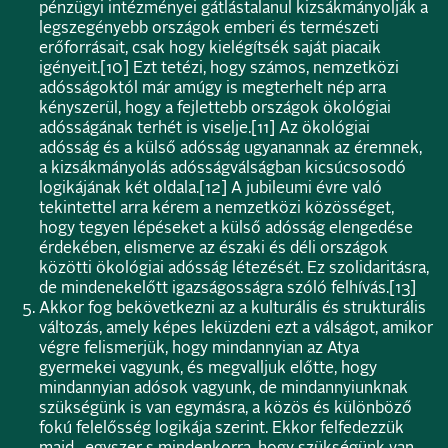
pénzügyi intézményei gátlástalanul kizsákmányolják a
legszegényebb országok emberi és természeti
erőforrásait, csak hogy kielégítsék saját piacaik
igényeit.
[10]
Ezt tetézi, hogy számos, nemzetközi
adósságoktól már amúgy is megterhelt nép arra
kényszerül, hogy a fejlettebb országok ökológiai
adósságának terhét is viselje.
[11]
Az ökológiai
adósság és a külső adósság ugyanannak az éremnek,
a kizsákmányolás adósságválságban kicsúcsosodó
logikájának két oldala.
[12]
A jubileumi évre való
tekintettel arra kérem a nemzetközi közösséget,
hogy tegyen lépéseket a külső adósság elengedése
érdekében, elismerve az északi és déli országok
közötti ökológiai adósság létezését. Ez szolidaritásra,
de mindenekelőtt igazságosságra szóló felhívás.
[13]
Akkor fog bekövetkezni az a kulturális és strukturális
változás, amely képes leküzdeni ezt a válságot, amikor
végre felismerjük, hogy mindannyian az Atya
gyermekei vagyunk, és megvalljuk előtte, hogy
mindannyian adósok vagyunk, de mindannyiunknak
szükségünk is van egymásra, a közös és különböző
fokú felelősség logikája szerint. Ekkor felfedezzük