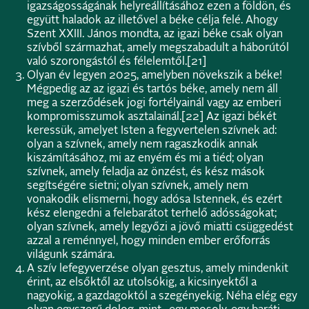
igazságosságának helyreállításához ezen a földön, és
együtt haladok az illetővel a béke célja felé. Ahogy
Szent XXIII. János mondta, az igazi béke csak olyan
szívből származhat, amely megszabadult a háborútól
való szorongástól és félelemtől.
[21]
Olyan év legyen 2025, amelyben növekszik a béke!
Mégpedig az az igazi és tartós béke, amely nem áll
meg a szerződések jogi fortélyainál vagy az emberi
kompromisszumok asztalainál.
[22]
Az igazi békét
keressük, amelyet Isten a fegyvertelen szívnek ad:
olyan a szívnek, amely nem ragaszkodik annak
kiszámításához, mi az enyém és mi a tiéd; olyan
szívnek, amely feladja az önzést, és kész mások
segítségére sietni; olyan szívnek, amely nem
vonakodik elismerni, hogy adósa Istennek, és ezért
kész elengedni a felebarátot terhelő adósságokat;
olyan szívnek, amely legyőzi a jövő miatti csüggedést
azzal a reménnyel, hogy minden ember erőforrás
világunk számára.
A szív lefegyverzése olyan gesztus, amely mindenkit
érint, az elsőktől az utolsókig, a kicsinyektől a
nagyokig, a gazdagoktól a szegényekig. Néha elég egy