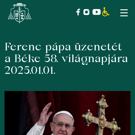
Ferenc pápa üzenetét
Skip
to
a Béke 58. világnapjára
content
2025.01.01.