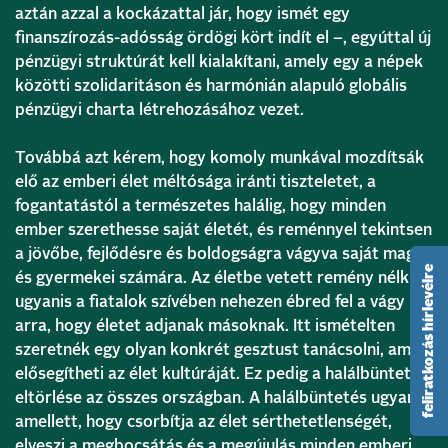
aztán azzal a kockázattal jár, hogy ismét egy
finanszírozás-adósság ördögi kört indít el –, egyúttal új
pénzügyi struktúrát kell kialakítani, amely egy a népek
közötti szolidaritáson és harmónián alapuló globális
pénzügyi charta létrehozásához vezet.
Továbbá azt kérem, hogy komoly munkával mozdítsák
elő az emberi élet méltósága iránti tiszteletet, a
fogantatástól a természetes halálig, hogy minden
ember szerethesse saját életét, és reménnyel tekintsen
a jövőbe, fejlődésre és boldogságra vágyva saját maga
feliratkozás hírlevélre
és gyermekei számára. Az életbe vetett remény nélkül
ugyanis a fiatalok szívében nehezen ébred fel a vágy
arra, hogy életet adjanak másoknak. Itt ismételten
szeretnék egy olyan konkrét gesztust tanácsolni, amely
elősegítheti az élet kultúráját. Ez pedig a halálbüntetés
eltörlése az összes országban. A halálbüntetés ugyanis
amellett, hogy csorbítja az élet sérthetetlenségét,
elveszi a megbocsátás és a megújulás minden emberi