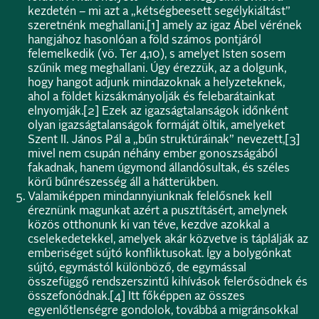
kezdetén – mi azt a „kétségbeesett segélykiáltást”
szeretnénk meghallani,
[1]
amely az igaz Ábel vérének
hangjához hasonlóan a föld számos pontjáról
felemelkedik (vö. Ter 4,10), s amelyet Isten sosem
szűnik meg meghallani. Úgy érezzük, az a dolgunk,
hogy hangot adjunk mindazoknak a helyzeteknek,
ahol a földet kizsákmányolják és felebarátainkat
elnyomják.
[2]
Ezek az igazságtalanságok időnként
olyan igazságtalanságok formáját öltik, amelyeket
Szent II. János Pál a „bűn struktúráinak” nevezett,
[3]
mivel nem csupán néhány ember gonoszságából
fakadnak, hanem úgymond állandósultak, és széles
körű bűnrészesség áll a hátterükben.
Valamiképpen mindannyiunknak felelősnek kell
éreznünk magunkat azért a pusztításért, amelynek
közös otthonunk ki van téve, kezdve azokkal a
cselekedetekkel, amelyek akár közvetve is táplálják az
emberiséget sújtó konfliktusokat. Így a bolygónkat
sújtó, egymástól különböző, de egymással
összefüggő rendszerszintű kihívások felerősödnek és
összefonódnak.
[4]
Itt főképpen az összes
egyenlőtlenségre gondolok, továbbá a migránsokkal