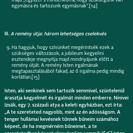
majd „egyszer s mindenkorra, hogy szükségünk van
egymásra és tartozunk egymásnak”.
[14]
III.
A remény útja: három lehetséges cselekvés
Ha hagyjuk, hogy szívünket megérintsék ezek a
szükséges változások, a jubileum kegyelmi
esztendeje megnyitja majd mindnyájunk előtt a
remény útját. A remény Isten irgalmának
megtapasztalásából fakad, az ő irgalma pedig mindig
korlátlan.
[15]
Isten, aki senkinek sem tartozik semmivel, szüntelenül
árasztja kegyelmét és irgalmát minden emberre. Ninivei
Izsák, egy 7. századi atya a keleti egyházban, ezt írta:
„A te szereteted nagyobb, mint az én adósságom. A
tenger hullámai kevésnek tűnnek bűneim számához
képest, de ha megmérném bűneimet, a te