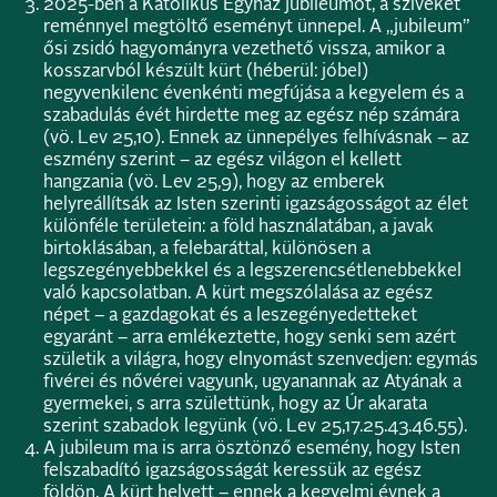
2025-ben a Katolikus Egyház jubileumot, a szíveket
reménnyel megtöltő eseményt ünnepel. A „jubileum”
ősi zsidó hagyományra vezethető vissza, amikor a
kosszarvból készült kürt (héberül: jóbel)
negyvenkilenc évenkénti megfújása a kegyelem és a
szabadulás évét hirdette meg az egész nép számára
(vö. Lev 25,10). Ennek az ünnepélyes felhívásnak – az
eszmény szerint – az egész világon el kellett
hangzania (vö. Lev 25,9), hogy az emberek
helyreállítsák az Isten szerinti igazságosságot az élet
különféle területein: a föld használatában, a javak
birtoklásában, a felebaráttal, különösen a
legszegényebbekkel és a legszerencsétlenebbekkel
való kapcsolatban. A kürt megszólalása az egész
népet – a gazdagokat és a leszegényedetteket
egyaránt – arra emlékeztette, hogy senki sem azért
születik a világra, hogy elnyomást szenvedjen: egymás
fivérei és nővérei vagyunk, ugyanannak az Atyának a
gyermekei, s arra születtünk, hogy az Úr akarata
szerint szabadok legyünk (vö. Lev 25,17.25.43.46.55).
A jubileum ma is arra ösztönző esemény, hogy Isten
felszabadító igazságosságát keressük az egész
földön. A kürt helyett – ennek a kegyelmi évnek a