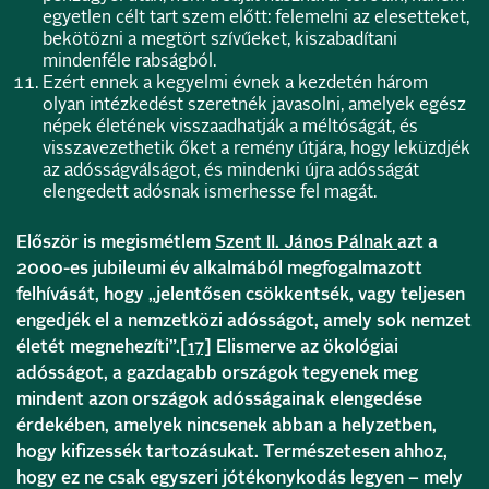
egyetlen célt tart szem előtt: felemelni az elesetteket,
bekötözni a megtört szívűeket, kiszabadítani
mindenféle rabságból.
Ezért ennek a kegyelmi évnek a kezdetén három
olyan intézkedést szeretnék javasolni, amelyek egész
népek életének visszaadhatják a méltóságát, és
visszavezethetik őket a remény útjára, hogy leküzdjék
az adósságválságot, és mindenki újra adósságát
elengedett adósnak ismerhesse fel magát.
Először is megismétlem
Szent II. János Pálnak
azt a
2000-es jubileumi év alkalmából megfogalmazott
felhívását, hogy „jelentősen csökkentsék, vagy teljesen
engedjék el a nemzetközi adósságot, amely sok nemzet
életét megnehezíti”.
[17]
Elismerve az ökológiai
adósságot, a gazdagabb országok tegyenek meg
mindent azon országok adósságainak elengedése
érdekében, amelyek nincsenek abban a helyzetben,
hogy kifizessék tartozásukat. Természetesen ahhoz,
hogy ez ne csak egyszeri jótékonykodás legyen – mely