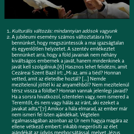
Kulturális változás: mindannyian adósok vagyunk
A jubileumi esemény számos változtatásra hív
bennünket, hogy megszüntessük a mai igazságtalan
és egyenlőtlen helyzetet. A szentév emlékeztet
bennünket arra, hogy a föld javainak nem néhány
kiváltságos embernek a javát, hanem mindenkinek a
javát kell szolgálniuk.
[6]
Hasznos lehet felidézni, amit
Cezáreai Szent Bazil írt: „Mi az, ami a tiéd? Honnan
vetted, amit az életedbe hoztál? […] Nemde
mezítelenül jöttél ki az anyaméhből? Nem mezítelenül
térsz vissza a földbe? Honnan vannak jelenlegi javaid?
Ha a sorsra hivatkozol, istentelen vagy, nem ismered a
Teremtőt, és nem vagy hálás az iránt, aki ezeket a
javakat adta.”
[7]
Amikor a hála elmarad, az ember már
nem ismeri fel Isten ajándékait. Végtelen
irgalmasságában azonban az Úr nem hagyja magára az
ellene vétkező embert: inkább megerősíti az élet
ajándékát az üdvös megbocsátással, melyet Jézus