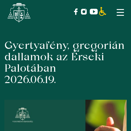
Gyertyafény, gregorián
Skip
to
dallamok az Érseki
content
Palotában
2026.06.19.