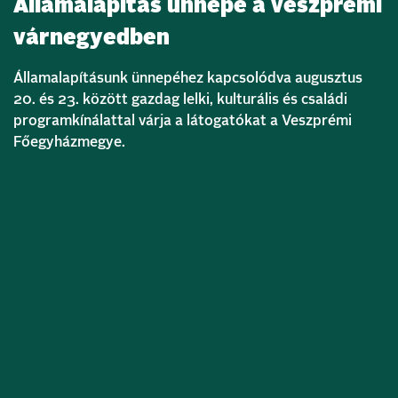
Államalapítás ünnepe a veszprémi
várnegyedben
Államalapításunk ünnepéhez kapcsolódva augusztus
20. és 23. között gazdag lelki, kulturális és családi
programkínálattal várja a látogatókat a Veszprémi
Főegyházmegye.
Bővebben