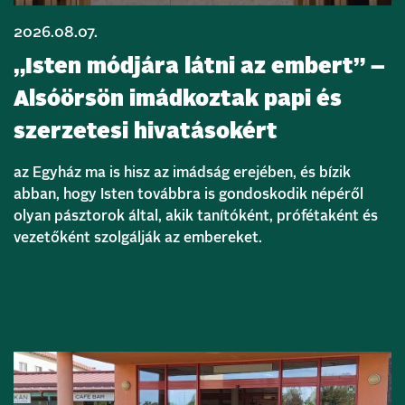
2026.08.07.
„Isten módjára látni az embert” –
Alsóörsön imádkoztak papi és
szerzetesi hivatásokért
az Egyház ma is hisz az imádság erejében, és bízik
abban, hogy Isten továbbra is gondoskodik népéről
olyan pásztorok által, akik tanítóként, prófétaként és
vezetőként szolgálják az embereket.
Bővebben