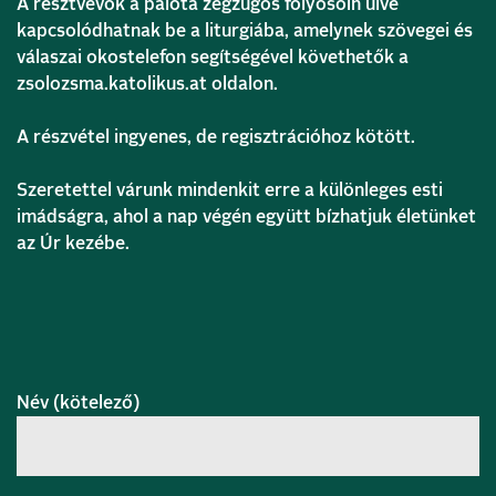
A résztvevők a palota zegzugos folyosóin ülve
kapcsolódhatnak be a liturgiába, amelynek szövegei és
válaszai okostelefon segítségével követhetők a
zsolozsma.katolikus.at oldalon.
A részvétel ingyenes, de regisztrációhoz kötött.
Szeretettel várunk mindenkit erre a különleges esti
imádságra, ahol a nap végén együtt bízhatjuk életünket
az Úr kezébe.
Név (kötelező)