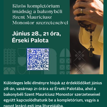
Különleges lelki élményre hívjuk az érdeklődőket június
28-án, vasárnap 21 órára az Érseki Palotába, ahol a
bakonybéli Szent Mauríciusz Monostor szerzeteseivel
együtt kapcsolódhatunk be a kompletórium, vagyis a
napot lezáró esti ima liturgiájába.