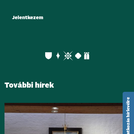
További hírek
feliratkozás hírlevélre