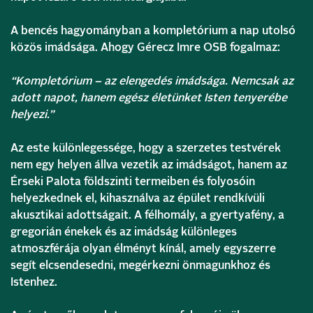
A bencés hagyományban a kompletórium a nap utolsó
közös imádsága. Ahogy Gérecz Imre OSB fogalmaz:
“Kompletórium – az elengedés imádsága. Nemcsak az
adott napot, hanem egész életünket Isten tenyerébe
helyezi.”
Az este különlegessége, hogy a szerzetes testvérek
nem egy helyen állva vezetik az imádságot, hanem az
Érseki Palota földszinti termeiben és folyosóin
helyezkednek el, kihasználva az épület rendkívüli
akusztikai adottságait. A félhomály, a gyertyafény, a
gregorián énekek és az imádság különleges
atmoszférája olyan élményt kínál, amely egyszerre
segít elcsendesedni, megérkezni önmagunkhoz és
Istenhez.