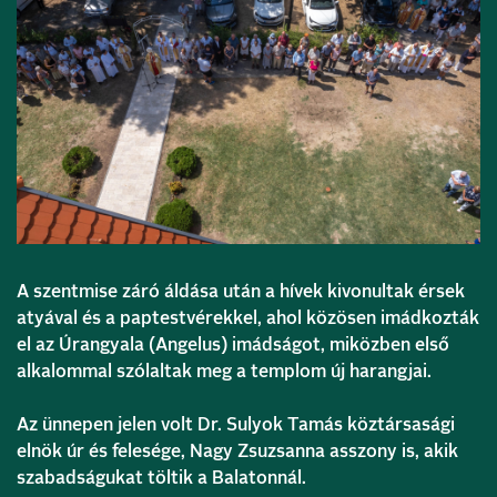
A szentmise záró áldása után a hívek kivonultak érsek
atyával és a paptestvérekkel, ahol közösen imádkozták
el az Úrangyala (Angelus) imádságot, miközben első
alkalommal szólaltak meg a templom új harangjai.
Az ünnepen jelen volt Dr. Sulyok Tamás köztársasági
elnök úr és felesége, Nagy Zsuzsanna asszony is, akik
szabadságukat töltik a Balatonnál.