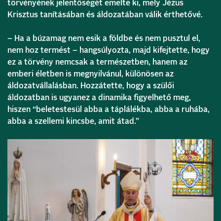
törvényének jelentőségét emelte ki, mely Jézus
Krisztus tanításában és áldozatában válik érthetővé.
– Ha a búzamag nem esik a földbe és nem pusztul el,
nem hoz termést – hangsúlyozta, majd kifejtette, hogy
ez a törvény nemcsak a természetben, hanem az
emberi életben is megnyilvánul, különösen az
áldozatvállalásban. Hozzátette, hogy a szülői
áldozatban is ugyanez a dinamika figyelhető meg,
hiszen “beletestesül abba a táplálékba, abba a ruhába,
abba a szellemi kincsbe, amit átad.”