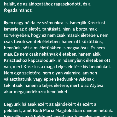
halált, de az áldozatához ragaszkodott, és a
fogadalmához.
Ilyen nagy példa ez számunkra is. Ismerjük Krisztust,
ismerje az ő életét, tanítását, hinni a borzalmak
törvényében, hogy ez nem csak mások életében, nem
csak távoli szentek életében, hanem itt közöttünk,
bennünk, sőt a mi életünkben is megvalósul. És nem
más. És nem csak néhányak életében, hanem akik
Krisztushoz kapcsolódunk, mindannyiunk életében ott
van, mert Krisztus a maga teljes életére hív bennünket.
Nem egy szeletére, nem olyan valamire, amiben
választhatunk, vagy éppen kedvünkre valónak
tekintsük, hanem a teljes életére, mert ő az Atyával
akar megajándékozni bennünket.
Legyünk hálásak ezért az ajándékért és ezért a
példáért, amit Bódi Mária Magdolnában ünnepelhetünk.
Készülünk az ő boldoggá avatására, kiemelve azokat az