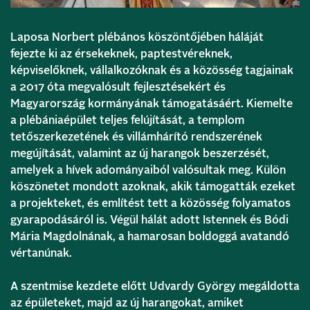
Laposa Norbert plébános köszöntőjében háláját
fejezte ki az érsekeknek, paptestvéreknek,
képviselőknek, vállalkozóknak és a közösség tagjainak
a 2017 óta megvalósult fejlesztésekért és
Magyarország kormányának támogatásáért. Kiemelte
a plébániaépület teljes felújítását, a templom
tetőszerkezetének és villámhárító rendszerének
megújítását, valamint az új harangok beszerzését,
amelyek a hívek adományaiból valósultak meg. Külön
köszönetet mondott azoknak, akik támogatták ezeket
a projekteket, és említést tett a közösség folyamatos
gyarapodásáról is. Végül hálát adott Istennek és Bódi
Mária Magdolnának, a hamarosan boldoggá avatandó
vértanúnak.
A szentmise kezdete előtt Udvardy György megáldotta
az épületeket, majd az új harangokat, amiket