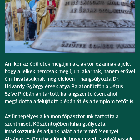
Amikor az épületek megújulnak, akkor ez annak a jele,
hogy a lelkek nemcsak megújulni akarnak, hanem erővel
élni hivatásuknak megfelelően – hangsúlyozta Dr.
Udvardy György érsek atya Balatonfűzfőn a Jézus
Szíve Plébánián tartott harangszentelésen, ahol
megáldotta a felújított plébániát és a templom tetőt is.
Az ünnepélyes alkalmon főpásztorunk tartotta a
szentmisét. Köszöntőjében kihangsúlyozta,
imádkozzunk és adjunk hálát a teremtő Mennyei
Atyának és Gondviselőnek, hogy engedi, szolgálhassuk