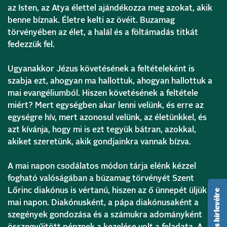
az Isten, az Atya élettel ajándékozza meg azokat, akik
benne bíznak. Életre kelti az övéit. Buzamag
törvényében az élet, a halál és a föltámadás titkát
fedezzük fel.
Ugyanakkor Jézus követésének a feltételeként is
szabja ezt, ahogyan ma hallottuk, ahogyan hallottuk a
mai evangéliumból. Hiszen követésének a feltétele
miért? Mert egységben akar lenni velünk, és erre az
egységre hív, mert azonosul velünk, az életünkkel, és
azt kívánja, hogy mi is ezt tegyük bátran, azokkal,
akiket szeretünk, akik gondjainkra vannak bízva.
A mai napon csodálatos módon tárja elénk kézzel
fogható valóságában a búzamag törvényét Szent
Lőrinc diakónus is vértanú, hiszen az ő ünnepét üljük a
feliratkozás hírlevélre
mai napon. Diakónusként, a pápa diakónusaként a
szegények gondozása és a számukra adományként
összegyűjtött pénznek a kezelése volt a feladata. A