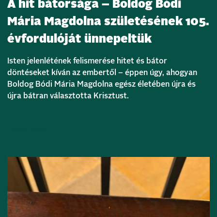
A hit bátorsága – Boldog Bódi
Mária Magdolna születésének 105.
évfordulóját ünnepeltük
Isten jelenlétének felismerése hitet és bátor
döntéseket kíván az embertől – éppen úgy, ahogyan
Boldog Bódi Mária Magdolna egész életében újra és
újra bátran választotta Krisztust.
Bővebben