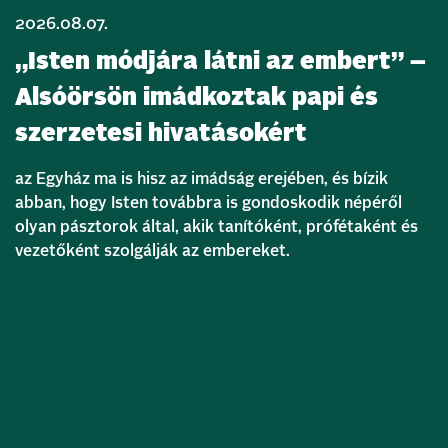
2026.08.07.
„Isten módjára látni az embert” –
Alsóörsön imádkoztak papi és
szerzetesi hivatásokért
az Egyház ma is hisz az imádság erejében, és bízik
abban, hogy Isten továbbra is gondoskodik népéről
olyan pásztorok által, akik tanítóként, prófétaként és
vezetőként szolgálják az embereket.
Bővebben