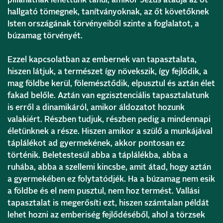
hallgató tömegnek, tanítványoknak, az őt követőknek
Isten országának törvényeiből szinte a foglalatot, a
búzamag törvényét.
Ezzel kapcsolatban az embernek van tapasztalata,
hiszen látjuk, a természet így növekszik, így fejlődik, a
mag földbe kerül, fölemésztődik, elpusztul és aztán élet
fakad belőle. Aztán van egzisztenciális tapasztalatunk
is erről a dinamikáról, amikor áldozatot hozunk
valakiért. Részben tudjuk, részben pedig a mindennapi
életünknek a része. Hiszen amikor a szülő a munkájával
táplálékot ad gyermekének, akkor pontosan ez
történik. Beletestesül abba a táplálékba, abba a
ruhába, abba a szellemi kincsbe, amit átad, hogy aztán
a gyermekében ez folytatódjék. Ha a búzamag nem esik
a földbe és el nem pusztul, nem hoz termést. Vallási
tapasztalat is megerősíti ezt, hiszen számtalan példát
lehet hozni az emberiség fejlődéséből, ahol a törzsek