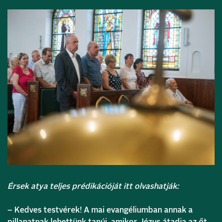
Érsek atya teljes prédikációját itt olvashatják:
– Kedves testvérek! A mai evangéliumban annak a
pillanatnak lehettünk tanúi, amikor Jézus átadja az őt