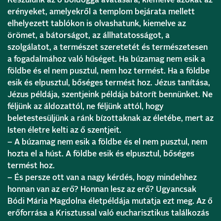
erényeket, amelyekről a templom bejárata mellett
elhelyezett tablókon is olvashatunk, kiemelve az
örömet, a bátorságot, az állhatatosságot, a
szolgálatot, a természet szeretetét és természetesen
a fogadalmához való hűséget. Ha búzamag nem esik a
földbe és el nem pusztul, nem hoz termést. Ha a földbe
esik és elpusztul, bőséges termést hoz. Jézus tanítása,
Jézus példája, szentjeink példája bátorít bennünket. Ne
féljünk az áldozattól, ne féljünk attól, hogy
beletestesüljünk a ránk bízottaknak az életébe, mert az
Isten életre kelti az ő szentjeit.
– A búzamag nem esik a földbe és el nem pusztul, nem
hozta el a húst. A földbe esik és elpusztul, bőséges
termést hoz.
– És persze ott van a nagy kérdés, hogy mindehhez
honnan van az erő? Honnan lesz az erő? Ugyancsak
Bódi Mária Magdolna életpéldája mutatja ezt meg. Az ő
erőforrása a Krisztussal való eucharisztikus találkozás