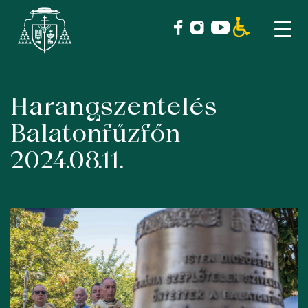
Harangszentelés
Skip
to
Balatonfűzfőn
content
2024.08.11.