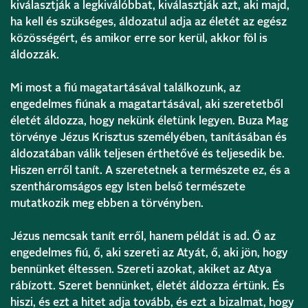
kiválasztják a legkiválóbbat, kiválasztják azt, aki majd,
ha kell és szükséges, áldozatul adja az életét az egész
közösségért, és amikor erre sor kerül, akkor föl is
áldozzák.
Mi most a fiú magatartásával találkozunk, az
engedelmes fiúnak a magatartásával, aki szeretetből
életét áldozza, hogy nekünk életünk legyen. Buza Mag
törvénye Jézus Krisztus személyében, tanításában és
áldozatában válik teljesen érthetővé és teljesedik be.
Hiszen erről tanít. A szeretetnek a természete ez, és a
szentháromságos egy Isten belső természete
mutatkozik meg ebben a törvényben.
Jézus nemcsak tanít erről, hanem példát is ad. Ő az
engedelmes fiú, ő, aki szereti az Atyát, ő, aki jön, hogy
bennünket éltessen. Szereti azokat, akiket az Atya
rábízott. Szeret bennünket, életét áldozza értünk. És
hiszi, és ezt a hitet adja tovább, és ezt a bizalmat, hogy