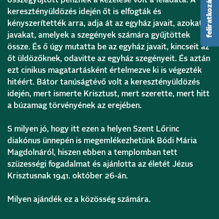
keresztényüldözés idején őt is elfogták és
kényszerítették arra, adja át az egyház javait, azokat a
javakat, amelyek a szegények számára gyűjtöttek
össze. És ő úgy mutatta be az egyház javait, kincseit az
őt üldözőknek, odavitte az egyház szegényeit. És aztán
ezt cinikus magatartásként értelmezve ki is végezték
hitéért. Bátor tanúságtévő volt a keresztényüldözés
idején, mert ismerte Krisztust, mert szerette, mert hitt
a búzamag törvényének az erejében.
S milyen jó, hogy itt ezen a helyen Szent Lőrinc
diakónus ünnepén is megemlékezhetünk Bódi Mária
Magdolnáról, hiszen ebben a templomban tett
szüzességi fogadalmat és ajánlotta az életét Jézus
Krisztusnak 1941. október 26-án.
Milyen ajándék ez a közösség számára.