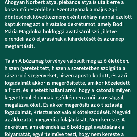
Ahogyan Norbert atya, plébános atya is utalt erre a
köszöntőbeszédében. Szentatyának a május 23-i
döntésének következményeként néhány nappal ezelőtt
kaptuk meg azt a hivatalos dekrétumot, amely Bódi
Mária Magdolna boldoggá avatásáról szól, illetve
elrendeli az ő eljárásának a kihirdetését és az ünnep
megtartását.
Talán A búzamag törvénye valósult meg az ő életében,
hiszen ígéretet tett, hiszen a szeretetben szolgálta a
rászoruló szegényeket, hiszen apostolkodott, és az ő
fogadalmát akkor is megerősítette, amikor közeledett
a front, és lehetett hallani arról, hogy a katonák milyen
kegyetlenül elbánnak legfőképpen a női lakossággal,
megalázva őket. És akkor megerősíti az ő tisztasági
fogadalmát, Krisztushoz való elköteleződését. Megvédi
az áldozatát, megvédi a fölajánlását. Nem kereste. A
dekrétum, ami elrendeli az ő boldoggá avatásának a
folyamatát, egyértelművé teszi, hogy nem kereste a