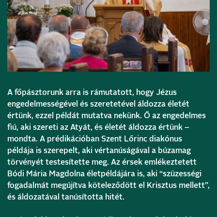
A főpásztorunk arra is rámutatott, hogy Jézus
engedelmességével és szeretetével áldozza életét
értünk, ezzel példát mutatva nekünk. Ő az engedelmes
fiú, aki szereti az Atyát, és életét áldozza értünk –
mondta. A prédikációban Szent Lőrinc diakónus
példája is szerepelt, aki vértanúságával a búzamag
törvényét testesítette meg. Az érsek emlékeztetett
Bódi Mária Magdolna életpéldájára is, aki “szüzességi
fogadalmát megújítva köteleződött el Krisztus mellett”,
és áldozatával tanúsította hitét.