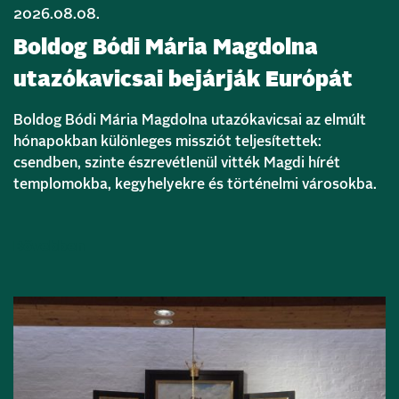
2026.08.08.
Boldog Bódi Mária Magdolna
utazókavicsai bejárják Európát
Boldog Bódi Mária Magdolna utazókavicsai az elmúlt
hónapokban különleges missziót teljesítettek:
csendben, szinte észrevétlenül vitték Magdi hírét
templomokba, kegyhelyekre és történelmi városokba.
Bővebben