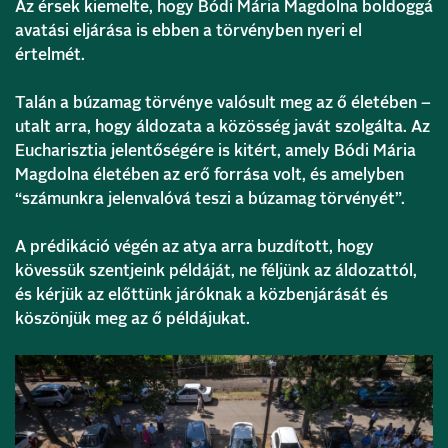
Az érsek kiemelte, hogy Bódi Mária Magdolna boldoggá
avatási eljárása is ebben a törvényben nyeri el
értelmét.
Talán a búzamag törvénye valósult meg az ő életében –
utalt arra, hogy áldozata a közösség javát szolgálta. Az
Eucharisztia jelentőségére is kitért, amely Bódi Mária
Magdolna életében az erő forrása volt, és amelyben
“számunkra jelenvalóvá teszi a búzamag törvényét”.
A prédikáció végén az atya arra buzdított, hogy
kövessük szentjeink példáját, ne féljünk az áldozattól,
és kérjük az előttünk járóknak a közbenjárását és
köszönjük meg az ő példájukat.