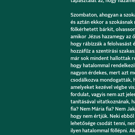
tapasztalat az, hogy hazameg
Szombaton, ahogyan a szokás
és aztán ekkor a szokásnak
fölkérhetett bárkit, olvasso
amikor Jézus hazamegy az ő 
hogy rábízzák a felolvasást 
hozzáfűz a szentírási szakas
már sok mindent hallottak ró
hogy hatalommal rendelkezik.
nagyon érdekes, mert azt mo
csodálkozva mondogatták, ho
amelyeket kezével végbe vis
fordulat, vagyis nem azt jel
tanításával vitatkoznának, 
fia? Nem Mária fia? Nem Jak
hogy nem értjük. Neki ebből 
lehetősége csodát tenni, ne
ilyen hatalommal föllépni. 