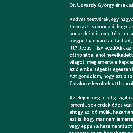
Dr. Udvardy György érsek aty
Kedves testvérek, egy nagyo
talán azt is mondani, hogy J
kudarcként is megítélni, de a
mégpedig olyan tanítást ad,
itt? Jézus – így kezdődik a
otthonába, ahol nevelkedett,
világot, megismerte a kapcso
az ő emberségét is egészen
Azt gondolom, hogy ezt a ta
fiatalon elkerültek otthonr
Az elején még mindig izgal
ismerik, sok érdeklődés van, 
ahogy az idő múlik, hazamenni
azt is, hogy már nem ismern
vagy éppen a hazamenni azt i