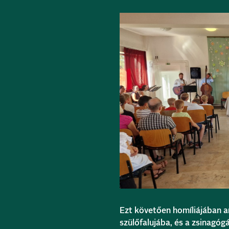
Ezt követően homíliájában a
szülőfalujába, és a zsinagóg