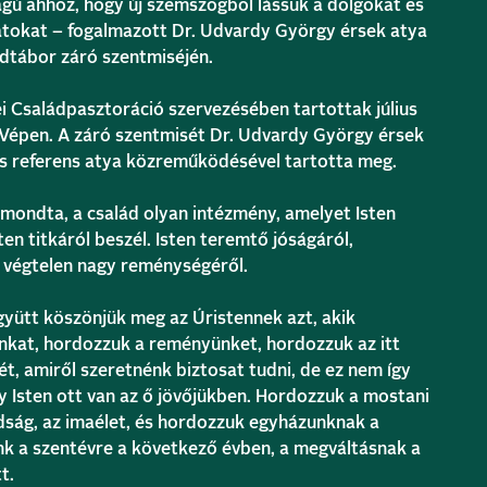
ságú ahhoz, hogy új szemszögből lássuk a dolgokat és
átokat – fogalmazott Dr. Udvardy György érsek atya
dtábor záró szentmiséjén.
Családpasztoráció szervezésében tartottak július
t Vépen. A záró szentmisét Dr. Udvardy György érsek
is referens atya közreműködésével tartotta meg.
mondta, a család olyan intézmény, amelyet Isten
ten titkáról beszél. Isten teremtő jóságáról,
a végtelen nagy reménységéről.
yütt köszönjük meg az Úristennek azt, akik
nkat, hordozzuk a reményünket, hordozzuk az itt
t, amiről szeretnénk biztosat tudni, de ez nem így
y Isten ott van az ő jövőjükben. Hordozzuk a mostani
ádság, az imaélet, és hordozzuk egyházunknak a
ünk a szentévre a következő évben, a megváltásnak a
t.