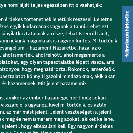
a homíliáját teljes egészében itt olvashatják:
feliratkozás hírlevélre
n érdekes történetnek lehetünk részesei. Lehetne
ézus egyik kudarcának vagyunk a tanúi. Lehet ezt
 kinyilatkoztatásnak a része, tehát Istenről tanít,
 ami nekünk magunknak is nagyon fontos. Mi történik
z evangélium – hazament Názáretbe, haza, az ő
 ahol ismerték, ahol felnőtt, ahol megismerte a
latokat, egy olyan tapasztalatba lépett vissza, ami
 bizonyos, hogy meghatározta. Rokonok, ismerősök.
pasztalatot könnyű igazolni mindazoknak, akik akár
ól és hazamennek. Mit jelent hazamenni?
mas, amikor az ember hazamegy, mert még sokan
visszafelé is ugyanez, kivel mi történik, és aztán
, az már mást jelent. Jelent veszteséget is, jelent
ek meg és nem ismerem meg azokat, akiket kellene,
s jelenti, hogy elbúcsúzni kell. Egy nagyon érdekes