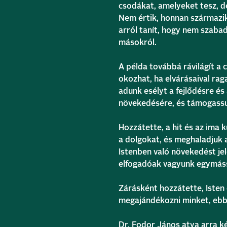
csodákat, amelyeket tesz, de
Nem értik, honnan származik 
arról tanít, hogy nem szaba
másokról.
A példa továbbá rávilágít a c
okozhat, ha elvárásaival ra
adunk esélyt a fejlődésre és
növekedésére, és támogassuk
Hozzátette, a hit és az ima
a dolgokat, és meghaladjuk 
Istenben való növekedést jel
elfogadóak vagyunk egymás
Zárásként hozzátette, Isten 
megajándékozni minket, ebbe
Dr. Fodor János atya arra 