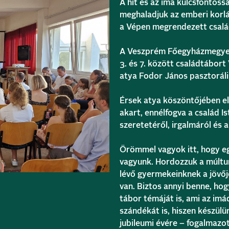
A hit és az ima kulcsfontos
meghaladjuk az emberi korl
a Vépen megrendezett csalá
A Veszprém Főegyházmegyei 
3. és 7. között családtábor
atya Fodor János pasztorál
Érsek atya köszöntőjében el
akart, ennélfogva a család Is
szeretetéről, irgalmáról és 
Örömmel vagyok itt, hogy eg
vagyunk. Hordozzuk a múltu
lévő gyermekeinknek a jövőjé
van. Biztos annyi benne, hog
tábor témáját is, ami az im
szándékát is, hiszen készül
jubileumi évére – fogalmazot