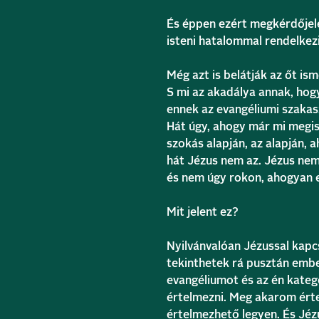
És éppen ezért megkérdőjelezi
isteni hatalommal rendelkezi
Még azt is belátják az őt is
S mi az akadálya annak, hogy
ennek az evangéliumi szaka
Hát úgy, ahogy már mi megi
szokás alapján, az alapján,
hát Jézus nem az. Jézus nem 
és nem úgy rokon, ahogyan 
Mit jelent ez?
Nyilvánvalóan Jézussal kapcs
tekinthetek rá pusztán embe
evangéliumot és az én kate
értelmezni. Meg akarom érte
értelmezhető legyen. És Jéz