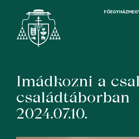
FŐEGYHÁZMEG
Imádkozni a csal
Skip
to
content
családtáborban
2024.07.10.