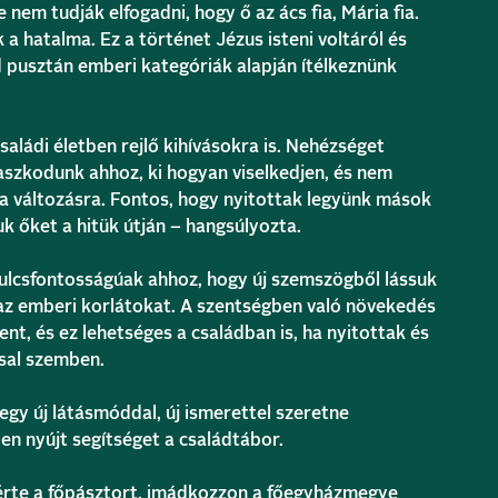
 nem tudják elfogadni, hogy ő az ács fia, Mária fia.
a hatalma. Ez a történet Jézus isteni voltáról és
d pusztán emberi kategóriák alapján ítélkeznünk
saládi életben rejlő kihívásokra is. Nehézséget
gaszkodunk ahhoz, ki hogyan viselkedjen, és nem
 a változásra. Fontos, hogy nyitottak legyünk mások
 őket a hitük útján – hangsúlyozta.
 kulcsfontosságúak ahhoz, hogy új szemszögből lássuk
az emberi korlátokat. A szentségben való növekedés
ent, és ez lehetséges a családban is, ha nyitottak és
sal szemben.
egy új látásmóddal, új ismerettel szeretne
n nyújt segítséget a családtábor.
kérte a főpásztort, imádkozzon a főegyházmegye