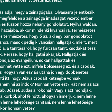
yek. És most itt Jézus ezt teszi.
 adja, megy a zsinagógába. Olvasásra jelentkezik,
 megfelelően a zsinagóga imádságát vezető ember
n és fűzzön hozzá néhány gondolatot. Nyilvánvalóan,
hazájába, akkor mindenki kíváncsi rá, természetes,
és természetes, hogy ő az, aki egy pár gondolatot
zhoz, mások pedig kíváncsian hallgatják, miért, mert
la, a tanításáról, hogy furcsán tanít, csodákat tesz,
 Persze, hogy hallgatni akarják. Hallgatják és
ndja az evangélium, sokan hallgatták és
nnét vette ezt, miféle bölcsesség ez, és a csodák,
z. Hogyan van ez? És utána jön egy döbbenetes
enti itt, hogy Jézus csodáit kétségbe vonnák,
hanem mi az indok? Honnan vette ezt? Hát nem az ács
ab, József, Júdás a rokonai? Vagyis azt mondják,
a körből, ahol felnőtt, ahogyan ismerjük, nem lenne
m lenne lehetősége tanítani, nem lenne lehetősége
Akkor honnan vette?