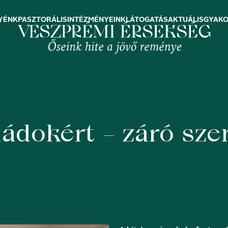
YÉNK
PASZTORÁLIS
INTÉZMÉNYEINK
LÁTOGATÁS
AKTUÁLIS
GYAKO
ádokért – záró sze