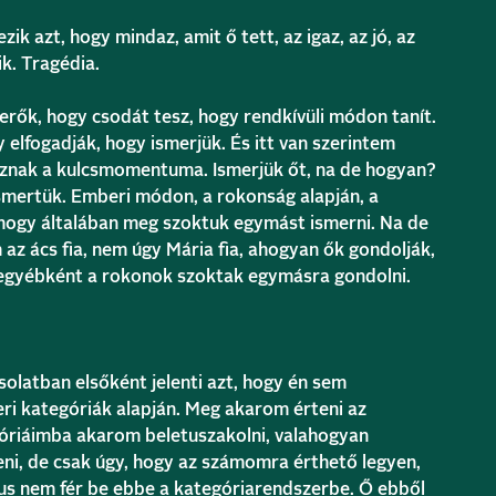
k azt, hogy mindaz, amit ő tett, az igaz, az jó, az
k. Tragédia.
merők, hogy csodát tesz, hogy rendkívüli módon tanít.
 elfogadják, hogy ismerjük. És itt van szerintem
sznak a kulcsmomentuma. Ismerjük őt, na de hogyan?
smertük. Emberi módon, a rokonság alapján, a
 ahogy általában meg szoktuk egymást ismerni. Na de
az ács fia, nem úgy Mária fia, ahogyan ők gondolják,
egyébként a rokonok szoktak egymásra gondolni.
olatban elsőként jelenti azt, hogy én sem
ri kategóriák alapján. Meg akarom érteni az
góriáimba akarom beletuszakolni, valahogyan
ni, de csak úgy, hogy az számomra érthető legyen,
us nem fér be ebbe a kategóriarendszerbe. Ő ebből