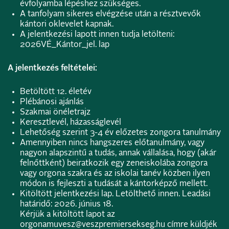
évfolyamba lépéshez szükséges.
A tanfolyam sikeres elvégzése után a résztvevők
kántori oklevelet kapnak.
A jelentkezési lapott innen tudja letölteni:
2026VÉ_Kántor_jel. lap
A jelentkezés feltételei:
Betöltött 12. életév
Plébánosi ajánlás
Szakmai önéletrajz
Keresztlevél, házasságlevél
Lehetőség szerint 3-4 év előzetes zongora tanulmány
Amennyiben nincs hangszeres előtanulmány, vagy
nagyon alapszintű a tudás, annak vállalása, hogy (akár
felnőttként) beiratkozik egy zeneiskolába zongora
vagy orgona szakra és az iskolai tanév közben ilyen
módon is fejleszti a tudását a kántorképző mellett.
Kitöltött jelentkezési lap. Letölthető innen. Leadási
határidő: 2026. június 18.
Kérjük a kitöltött lapot az
orgonamuvesz@veszpremiersekseg.hu
címre küldjék