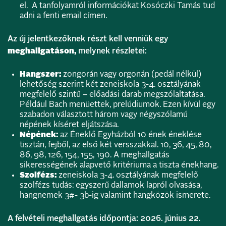
el. A tanfolyamról információkat Kosóczki Tamás tud
adni a fenti email címen.
Az új jelentkezőknek részt kell venniük egy
meghallgatáson,
melynek részletei:
Hangszer:
zongorán vagy orgonán (pedál nélkül)
lehetőség szerint két zeneiskola 3-4. osztályának
megfelelő szintű – előadási darab megszólaltatása.
Például Bach menüettek, prelúdiumok. Ezen kívül egy
szabadon választott három vagy négyszólamú
népének kíséret eljátszása.
Népének:
az Éneklő Egyházból 10 ének éneklése
tisztán, fejből, az első két versszakkal. 10, 36, 45, 80,
86, 98, 126, 154, 155, 190. A meghallgatás
sikerességének alapvető kritériuma a tiszta énekhang.
Szolfézs:
zeneiskola 3-4. osztályának megfelelő
szolfézs tudás: egyszerű dallamok lapról olvasása,
hangnemek 3#- 3b-ig valamint hangközök ismerete.
A felvételi meghallgatás időpontja: 2026. június 22.