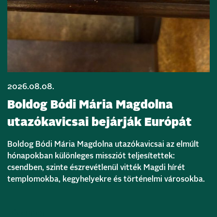
2026.08.08.
Boldog Bódi Mária Magdolna
utazókavicsai bejárják Európát
Boldog Bódi Mária Magdolna utazókavicsai az elmúlt
hónapokban különleges missziót teljesítettek:
csendben, szinte észrevétlenül vitték Magdi hírét
templomokba, kegyhelyekre és történelmi városokba.
Bővebben