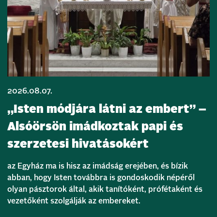
2026.08.07.
„Isten módjára látni az embert” –
Alsóörsön imádkoztak papi és
szerzetesi hivatásokért
az Egyház ma is hisz az imádság erejében, és bízik
abban, hogy Isten továbbra is gondoskodik népéről
olyan pásztorok által, akik tanítóként, prófétaként és
vezetőként szolgálják az embereket.