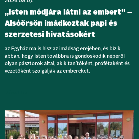
2026.08.07.
„Isten módjára látni az embert” –
Alsóörsön imádkoztak papi és
szerzetesi hivatásokért
az Egyház ma is hisz az imádság erejében, és bízik
abban, hogy Isten továbbra is gondoskodik népéről
olyan pásztorok által, akik tanítóként, prófétaként és
vezetőként szolgálják az embereket.
Bővebben