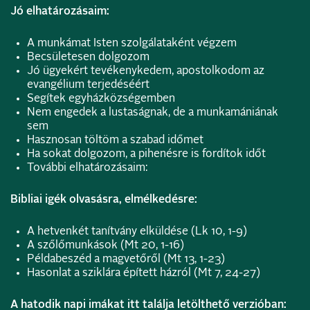
Jó elhatározásaim:
A munkámat Isten szolgálataként végzem
Becsületesen dolgozom
Jó ügyekért tevékenykedem, apostolkodom az
evangélium terjedéséért
Segítek egyházközségemben
Nem engedek a lustaságnak, de a munkamániának
sem
Hasznosan töltöm a szabad időmet
Ha sokat dolgozom, a pihenésre is fordítok időt
További elhatározásaim:
Bibliai igék olvasásra, elmélkedésre:
A hetvenkét tanítvány elküldése (Lk 10, 1-9)
A szőlőmunkások (Mt 20, 1-16)
Példabeszéd a magvetőről (Mt 13, 1-23)
Hasonlat a sziklára épített házról (Mt 7, 24-27)
A hatodik napi imákat itt találja letölthető verzióban: