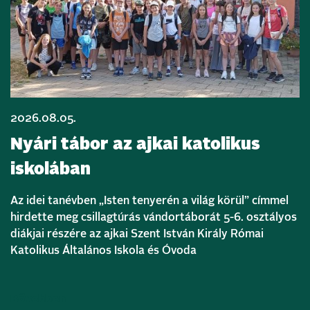
2026.08.05.
Nyári tábor az ajkai katolikus
iskolában
Az idei tanévben „Isten tenyerén a világ körül” címmel
hirdette meg csillagtúrás vándortáborát 5-6. osztályos
diákjai részére az ajkai Szent István Király Római
Katolikus Általános Iskola és Óvoda
Bővebben