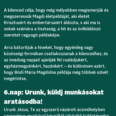
A kilenced célja, hogy még mélyebben megismerjük és
megszeressük Magdi életpéldáját, aki életét
Krisztusért és embertársaiért áldozta, s aki ma is
sokak számára a tisztaság, a hit és az önfeláldozó
szeretet ragyogó példaképe.
Arra bátorítjuk a híveket, hogy egyénileg vagy
közösségi formában csatlakozzanak a kilencedhez, és
az imádság napjait ajánlják fel családjukért,
egyházmegyénkért, hazánkért – és különösen azért,
hogy Bódi Mária Magdolna példája még többek szívét
megérintse.
6.nap: Urunk, küldj munkásokat
aratásodba!
Urunk Jézus, Te az egyszerű názáreti ácsműhelyben