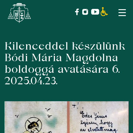
Kilenceddel készülünk
Skip
to
Bódi Mária Magdolna
content
boldoggá avatására 6.
2025.04.23.