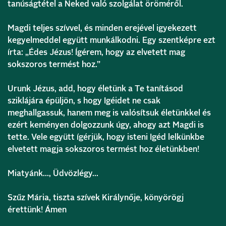
tanúságtétel a Neked való szolgálat öröméről.
Magdi teljes szívvel, és minden erejével igyekezett
kegyelmeddel együtt munkálkodni. Egy szentképre ezt
írta: „Édes Jézus! Ígérem, hogy az elvetett mag
sokszoros termést hoz.”
Urunk Jézus, add, hogy életünk a Te tanításod
sziklájára épüljön, s hogy Igéidet ne csak
meghallgassuk, hanem meg is valósítsuk életünkkel és
ezért keményen dolgozzunk úgy, ahogy azt Magdi is
tette. Vele együtt ígérjük, hogy isteni Igéd lelkünkbe
elvetett magja sokszoros termést hoz életünkben!
Miatyánk…, Üdvözlégy…
Szűz Mária, tiszta szívek Királynője, könyörögj
érettünk! Ámen