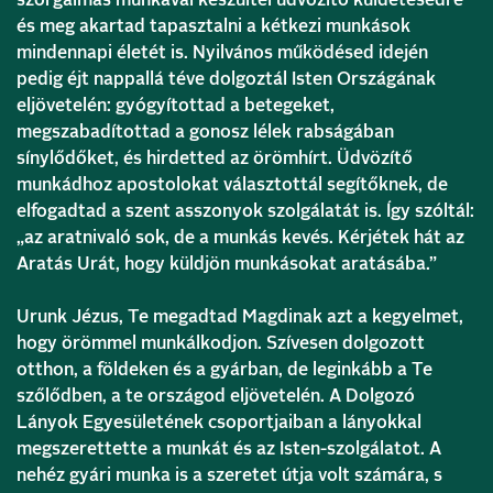
szorgalmas munkával készültél üdvözítő küldetésedre
és meg akartad tapasztalni a kétkezi munkások
mindennapi életét is. Nyilvános működésed idején
pedig éjt nappallá téve dolgoztál Isten Országának
eljövetelén: gyógyítottad a betegeket,
megszabadítottad a gonosz lélek rabságában
sínylődőket, és hirdetted az örömhírt. Üdvözítő
munkádhoz apostolokat választottál segítőknek, de
elfogadtad a szent asszonyok szolgálatát is. Így szóltál:
„az aratnivaló sok, de a munkás kevés. Kérjétek hát az
Aratás Urát, hogy küldjön munkásokat aratásába.”
Urunk Jézus, Te megadtad Magdinak azt a kegyelmet,
hogy örömmel munkálkodjon. Szívesen dolgozott
otthon, a földeken és a gyárban, de leginkább a Te
szőlődben, a te országod eljövetelén. A Dolgozó
Lányok Egyesületének csoportjaiban a lányokkal
megszerettette a munkát és az Isten-szolgálatot. A
nehéz gyári munka is a szeretet útja volt számára, s