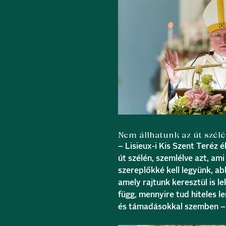
Nem állhatunk az út szél
– Lisieux-i Kis Szent Teréz 
út szélén, szemlélve azt, am
szereplőkké kell legyünk, a
amely rajtunk keresztül is 
függ, mennyire tud hiteles le
és támadásokkal szemben – f