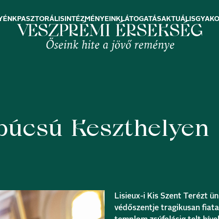
YÉNK
PASZTORÁLIS
INTÉZMÉNYEINK
LÁTOGATÁS
AKTUÁLIS
GYAKO
-búcsú Keszthelyen
Lisieux-i Kis Szent Terézt ü
védőszentje tragikusan fiata