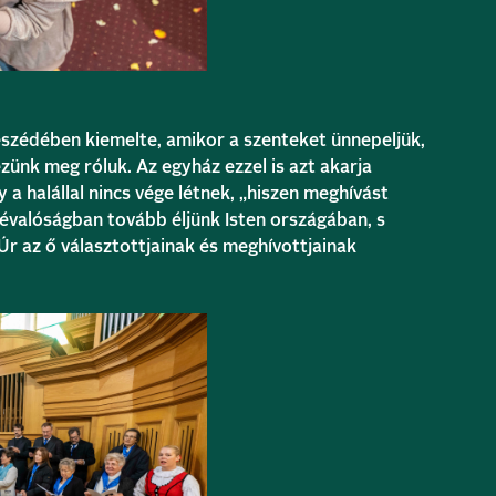
zédében kiemelte, amikor a szenteket ünnepeljük,
ünk meg róluk. Az egyház ezzel is azt akarja
y a halállal nincs vége létnek, „hiszen meghívást
évalóságban tovább éljünk Isten országában, s
Úr az ő választottjainak és meghívottjainak