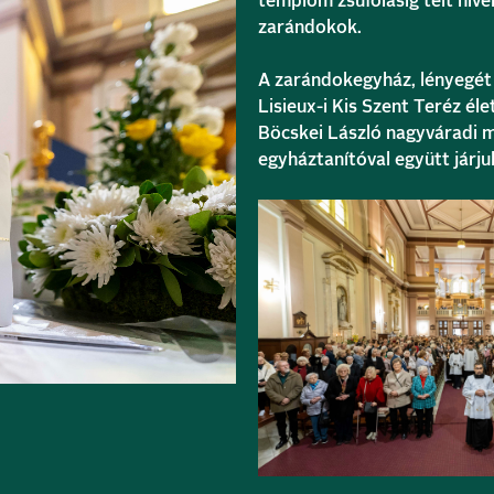
templom zsúfolásig telt híve
zarándokok.
A zarándokegyház, lényegét 
Lisieux-i Kis Szent Teréz é
Böcskei László nagyváradi me
egyháztanítóval együtt járjuk