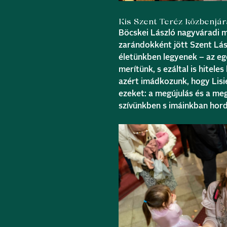
Kis Szent Teréz közbenjá
Böcskei László nagyváradi m
zarándokként jött Szent Lás
életünkben legyenek – az eg
merítünk, s ezáltal is hitele
azért imádkozunk, hogy Lisie
ezeket: a megújulás és a me
szívünkben s imáinkban hord