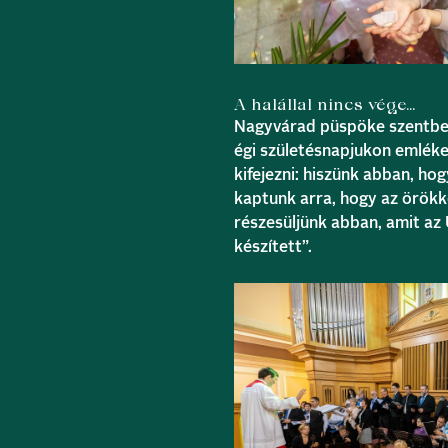
A halállal nincs vége…
Nagyvárad püspöke szentbes
égi születésnapjukon emlékez
kifejezni: hiszünk abban, hog
kaptunk arra, hogy az örökk
részesüljünk abban, amit az 
készített”.