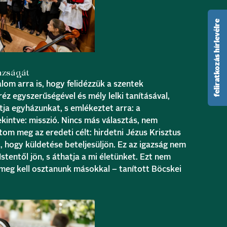
feliratkozás hírlevélre
gazságát
alom arra is, hogy felidézzük a szentek
réz egyszerűségével és mély lelki tanításával,
ítja egyházunkat, s emlékeztet arra: a
kintve: misszió. Nincs más választás, nem
om meg az eredeti célt: hirdetni Jézus Krisztus
, hogy küldetése beteljesüljön. Ez az igazság nem
tentől jön, s áthatja a mi életünket. Ezt nem
meg kell osztanunk másokkal – tanított Böcskei