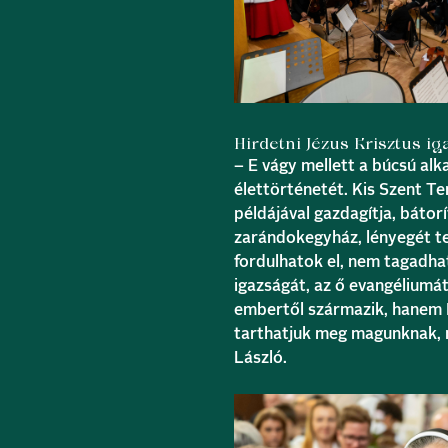
Hirdetni Jézus Krisztus i
– E vágy mellett a búcsú alk
élettörténetét. Kis Szent Te
példájával gazdagítja, bátor
zarándokegyház, lényegét te
fordulhatok el, nem tagadhat
igazságát, az ő evangéliumát
embertől származik, hanem Is
tarthatjuk meg magunknak, 
László.