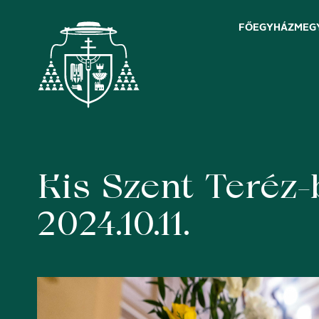
FŐEGYHÁZMEG
Kis Szent Teréz
Skip
to
content
2024.10.11.