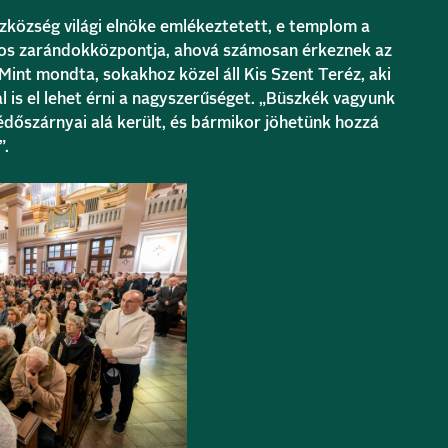
ázközség világi elnöke emlékeztetett, e templom a
ntos zarándokközpontja, ahová számosan érkeznek az
Mint mondta, sokakhoz közel áll Kis Szent Teréz, aki
tal is el lehet érni a nagyszerűséget. „Büszkék vagyunk
édőszárnyai alá került, és bármikor jöhetünk hozzá
”.