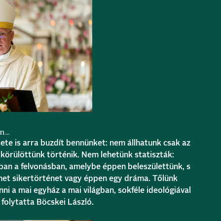
én…
élete is arra buzdít bennünket: nem állhatunk csak az
i körülöttünk történik. Nem lehetünk statiszták:
bban a felvonásban, amelybe éppen beleszülettünk, s
lehet sikertörténet vagy éppen egy dráma. Tőlünk
nni a mai egyház a mai világban, sokféle ideológiával
olytatta Böcskei László.