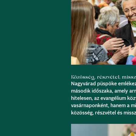
Közösség, részvétel, missz
Nagyvárad püspöke emlékez
második időszaka, amely arr
hitelesen, az evangélium köz
vasárnaponként, hanem a min
közösség, részvétel és missz