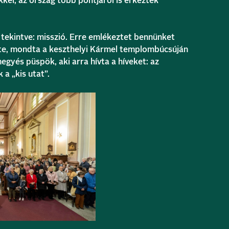
kkel, az ország több pontjáról is érkeztek
tekintve: misszió. Erre emlékeztet bennünket
lete, mondta a keszthelyi Kármel templombúcsúján
gyés püspök, aki arra hívta a híveket: az
 a „kis utat”.