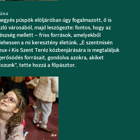
rása
egyés püspök elöljáróban úgy fogalmazott, ő is
zló városából, majd leszögezte: fontos, hogy az
észség mellett – friss források, amelyekből
s lehessen a mi keresztény életünk. „E szentmisén
ux-i Kis Szent Teréz közbenjárására is megtaláljuk
gerősödés forrásait, gondolva azokra, akiket
ozunk”, tette hozzá a főpásztor.