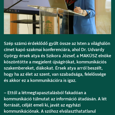
Szép számú érdeklődő gyűlt össze az Isten a világhálón
címet kapó szakmai konferenciára, ahol Dr. Udvardy
György érsek atya és Szikora József, a MAKÚSZ elnöke
köszöntötte a megjelent újságírókat, kommunikációs
szakembereket, diákokat. Érsek atya arról beszélt,
hogy ha az élet az szent, van szabadsága, felelőssége
és akkor ez a kommunikációra is igaz.
– Ettől a létmegtapasztalásból fakadóan a
kommunikáció túlmutat az információ átadásán. A lét
forrását, célját emeli ki, javát az egyházi
kommunikációnak. A szóhoz elválaszthatatlanul