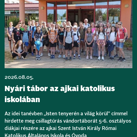
2026.08.05.
Nyári tábor az ajkai katolikus
iskolában
Az idei tanévben „Isten tenyerén a világ körül” címmel
hirdette meg csillagtúrás vándortáborát 5-6. osztályos
diákjai részére az ajkai Szent István Király Római
Katolikus Általános Iskola és Óvoda