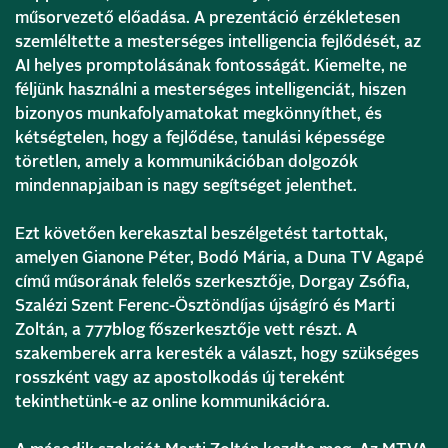
műsorvezető előadása. A prezentáció érzékletesen
szemléltette a mesterséges intelligencia fejlődését, az
AI helyes promptolásának fontosságát. Kiemelte, ne
féljünk használni a mesterséges intelligenciát, hiszen
bizonyos munkafolyamatokat megkönnyíthet, és
kétségtelen, hogy a fejlődése, tanulási képessége
töretlen, amely a kommunikációban dolgozók
mindennapjaiban is nagy segítséget jelenthet.
Ezt követően kerekasztal beszélgetést tartottak,
amelyen Gianone Péter, Bodó Mária, a Duna TV Agapé
című műsorának felelős szerkesztője, Dorgay Zsófia,
Szalézi Szent Ferenc-Ösztöndíjas újságíró és Marti
Zoltán, a 777blog főszerkesztője vett részt. A
szakemberek arra keresték a választ, hogy szükséges
rosszként vagy az apostolkodás új tereként
tekinthetünk-e az online kommunikációra.