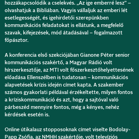
hozzákapcsolódik a cselekvés. „Az ige emberré lesz” –
olvashatjuk a Bibliában. Vagyis vállaljuk az emberi lét
esetlegességét, és igehirdetői szerepünkben
kommunikációs feladatokat is ellátunk, a megfelelő
szavak, kifejezések, mód átadásával – fogalmazott
főpásztor.
A konferencia első szekciójában Gianone Péter senior
kommunikációs szakértő, a Magyar Rádió volt
hírszerkesztője, az MTI volt főszerkesztőhelyettesének
előadása Ellenszélben is tudatosan – kommunikációs
alapvetések krízis idején címet kapta. A szakember
számos gyakorlati példával érzékeltette, milyen fontos
a kríziskommunikáció és azt, hogy a sajtóval való
párbeszéd mennyire fontos, még a kényes, nehéz
kérdések esetén is.
Online útikalauz stopposoknak címet viselte Bodolay-
Papp Zsófia, az NMHH szakértője, volt televíziós