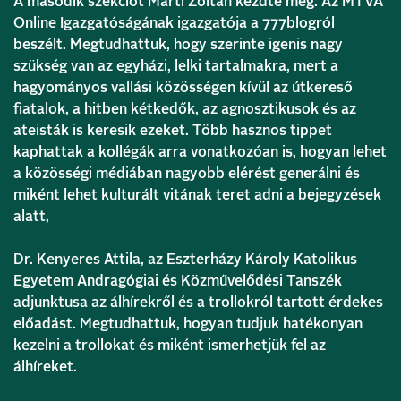
A második szekciót Marti Zoltán kezdte meg. Az MTVA
Online Igazgatóságának igazgatója a 777blogról
beszélt. Megtudhattuk, hogy szerinte igenis nagy
szükség van az egyházi, lelki tartalmakra, mert a
hagyományos vallási közösségen kívül az útkereső
fiatalok, a hitben kétkedők, az agnosztikusok és az
ateisták is keresik ezeket. Több hasznos tippet
kaphattak a kollégák arra vonatkozóan is, hogyan lehet
a közösségi médiában nagyobb elérést generálni és
miként lehet kulturált vitának teret adni a bejegyzések
alatt,
Dr. Kenyeres Attila, az Eszterházy Károly Katolikus
Egyetem Andragógiai és Közművelődési Tanszék
adjunktusa az álhírekről és a trollokról tartott érdekes
előadást. Megtudhattuk, hogyan tudjuk hatékonyan
kezelni a trollokat és miként ismerhetjük fel az
álhíreket.