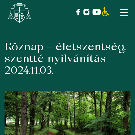
Köznap – életszentség,
Skip
to
szentté nyilvánítás
content
2024.11.03.