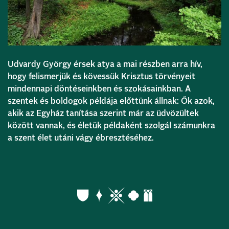
Udvardy György érsek atya a mai részben arra hív,
hogy felismerjük és kövessük Krisztus törvényeit
mindennapi döntéseinkben és szokásainkban. A
szentek és boldogok példája előttünk állnak: Ők azok,
akik az Egyház tanítása szerint már az üdvözültek
között vannak, és életük példaként szolgál számunkra
a szent élet utáni vágy ébresztéséhez.