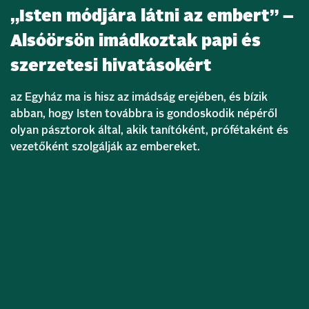
„Isten módjára látni az embert” –
Alsóörsön imádkoztak papi és
szerzetesi hivatásokért
az Egyház ma is hisz az imádság erejében, és bízik
abban, hogy Isten továbbra is gondoskodik népéről
olyan pásztorok által, akik tanítóként, prófétaként és
vezetőként szolgálják az embereket.
Bővebben