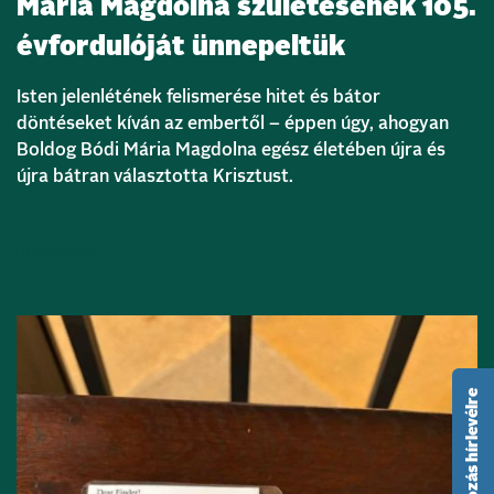
Mária Magdolna születésének 105.
évfordulóját ünnepeltük
Isten jelenlétének felismerése hitet és bátor
döntéseket kíván az embertől – éppen úgy, ahogyan
Boldog Bódi Mária Magdolna egész életében újra és
újra bátran választotta Krisztust.
Bővebben
feliratkozás hírlevélre