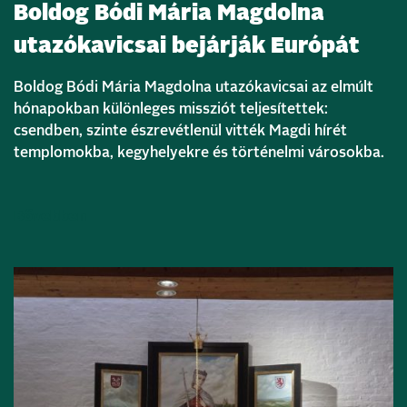
Boldog Bódi Mária Magdolna
utazókavicsai bejárják Európát
Boldog Bódi Mária Magdolna utazókavicsai az elmúlt
hónapokban különleges missziót teljesítettek:
csendben, szinte észrevétlenül vitték Magdi hírét
templomokba, kegyhelyekre és történelmi városokba.
Bővebben