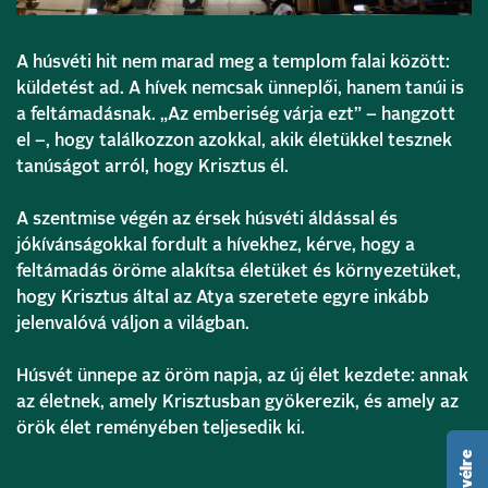
A húsvéti hit nem marad meg a templom falai között:
küldetést ad. A hívek nemcsak ünneplői, hanem tanúi is
a feltámadásnak. „Az emberiség várja ezt” – hangzott
el –, hogy találkozzon azokkal, akik életükkel tesznek
tanúságot arról, hogy Krisztus él.
A szentmise végén az érsek húsvéti áldással és
jókívánságokkal fordult a hívekhez, kérve, hogy a
feltámadás öröme alakítsa életüket és környezetüket,
hogy Krisztus által az Atya szeretete egyre inkább
jelenvalóvá váljon a világban.
Húsvét ünnepe az öröm napja, az új élet kezdete: annak
az életnek, amely Krisztusban gyökerezik, és amely az
örök élet reményében teljesedik ki.