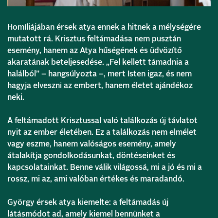
Homíliájában érsek atya ennek a hitnek a mélységére
mutatott rá. Krisztus feltámadása nem pusztán
esemény, hanem az Atya hűségének és üdvözítő
akaratának beteljesedése. „Fel kellett támadnia a
halálból” – hangsúlyozta –, mert Isten igaz, és nem
hagyja elveszni az embert, hanem életet ajándékoz
neki.
A feltámadott Krisztussal való találkozás új távlatot
nyit az ember életében. Ez a találkozás nem elmélet
vagy eszme, hanem valóságos esemény, amely
átalakítja gondolkodásunkat, döntéseinket és
kapcsolatainkat. Benne válik világossá, mi a jó és mi a
rossz, mi az, ami valóban értékes és maradandó.
György érsek atya kiemelte: a feltámadás új
látásmódot ad, amely kiemel bennünket a