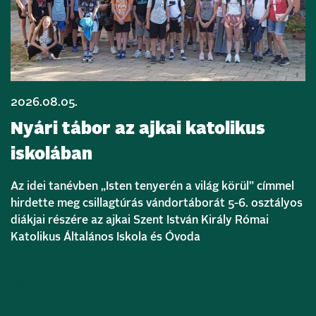
2026.08.05.
Nyári tábor az ajkai katolikus
iskolában
Az idei tanévben „Isten tenyerén a világ körül” címmel
hirdette meg csillagtúrás vándortáborát 5-6. osztályos
diákjai részére az ajkai Szent István Király Római
Katolikus Általános Iskola és Óvoda
Bővebben