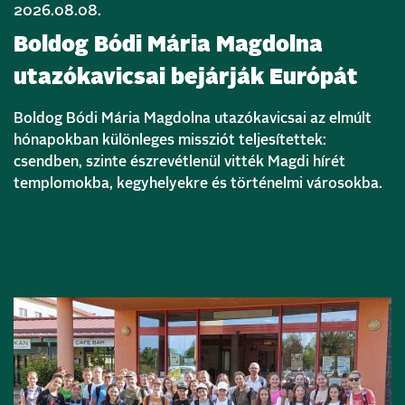
2026.08.08.
Boldog Bódi Mária Magdolna
utazókavicsai bejárják Európát
Boldog Bódi Mária Magdolna utazókavicsai az elmúlt
hónapokban különleges missziót teljesítettek:
csendben, szinte észrevétlenül vitték Magdi hírét
templomokba, kegyhelyekre és történelmi városokba.
Bővebben