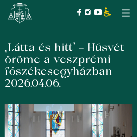
„Látta és hitt” – Húsvét
Skip
to
öröme a veszprémi
content
főszékesegyházban
2026.04.06.