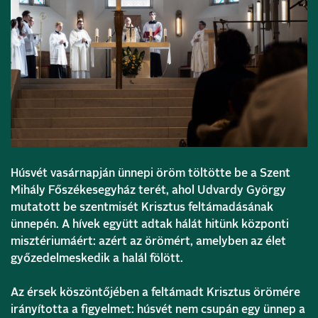
Húsvét vasárnapján ünnepi öröm töltötte be a
Szent
Mihály Főszékesegyház
terét, ahol
Udvardy György
mutatott be szentmisét Krisztus feltámadásának
ünnepén. A hívek együtt adtak hálát hitünk központi
misztériumáért: azért az örömért, amelyben az élet
győzedelmeskedik a halál fölött.
Az érsek köszöntőjében a feltámadt Krisztus örömére
irányította a figyelmet: húsvét nem csupán egy ünnep a