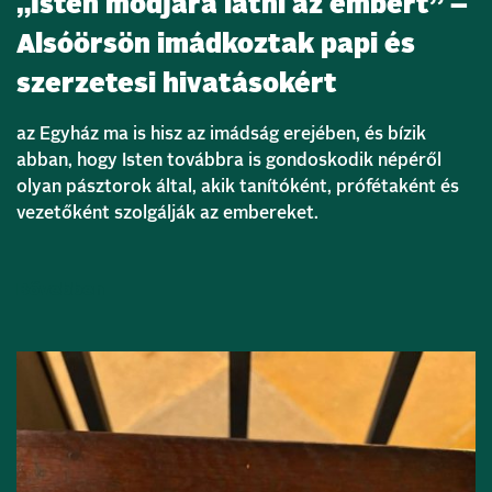
„Isten módjára látni az embert” –
Alsóörsön imádkoztak papi és
szerzetesi hivatásokért
az Egyház ma is hisz az imádság erejében, és bízik
abban, hogy Isten továbbra is gondoskodik népéről
olyan pásztorok által, akik tanítóként, prófétaként és
vezetőként szolgálják az embereket.
Bővebben