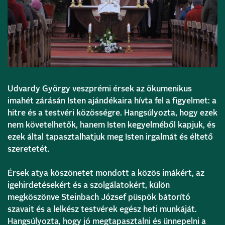
Udvardy György veszprémi érsek az ökumenikus
imahét zárásán Isten ajándékaira hívta fel a figyelmet: a
hitre és a testvéri közösségre. Hangsúlyozta, hogy ezek
nem követelhetők, hanem Isten kegyelméből kapjuk, és
ezek által tapasztalhatjuk meg Isten irgalmát és éltető
szeretetét.
Érsek atya köszönetet mondott a közös imákért, az
igehirdetésekért és a szolgálatokért, külön
megköszönve Steinbach József püspök bátorító
szavait és a lelkész testvérek egész heti munkáját.
Hangsúlyozta, hogy jó megtapasztalni és ünnepelni a