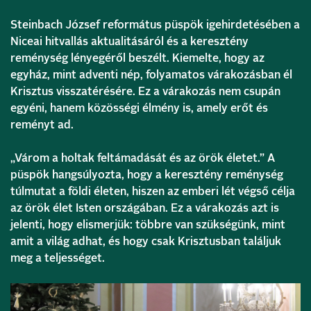
Steinbach József református püspök igehirdetésében a
Niceai hitvallás aktualitásáról és a keresztény
reménység lényegéről beszélt. Kiemelte, hogy az
egyház, mint adventi nép, folyamatos várakozásban él
Krisztus visszatérésére. Ez a várakozás nem csupán
egyéni, hanem közösségi élmény is, amely erőt és
reményt ad.
„Várom a holtak feltámadását és az örök életet.” A
püspök hangsúlyozta, hogy a keresztény reménység
túlmutat a földi életen, hiszen az emberi lét végső célja
az örök élet Isten országában. Ez a várakozás azt is
jelenti, hogy elismerjük: többre van szükségünk, mint
amit a világ adhat, és hogy csak Krisztusban találjuk
meg a teljességet.