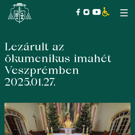
Lezárult az
Skip
to
ökumenikus imahét
content
Veszprémben
2025.01.27.