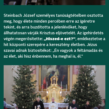
Steinbach József személyes tanúságtételben osztotta
meg, hogy élete minden percében erre az ígéretre
tekint, és arra buzdította a jelenlévőket, hogy
állhatatosan várják Krisztus eljövetelét. Az igehirdetés
végén megerősítette:
„Hiszed-e ezt?”
, emlékeztetve a
hit központi szerepére a keresztény életben. Jézus
szavai adnak biztosítékot: „Én vagyok a feltámadás és
az élet, aki hisz énbennem, ha meghal is, él.”