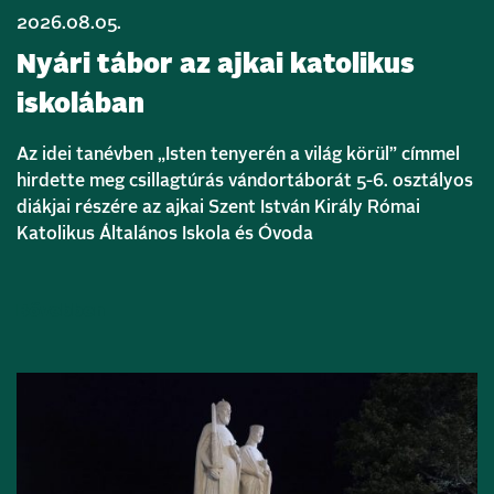
2026.08.05.
Nyári tábor az ajkai katolikus
iskolában
Az idei tanévben „Isten tenyerén a világ körül” címmel
hirdette meg csillagtúrás vándortáborát 5-6. osztályos
diákjai részére az ajkai Szent István Király Római
Katolikus Általános Iskola és Óvoda
Bővebben