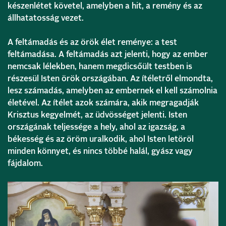
készenlétet követel, amelyben a hit, a remény és az
állhatatosság vezet.
A feltámadás és az örök élet reménye: a test
feltámadása. A feltámadás azt jelenti, hogy az ember
nemcsak lélekben, hanem megdicsőült testben is
részesül Isten örök országában. Az ítéletről elmondta,
lesz számadás, amelyben az embernek el kell számolnia
életével. Az ítélet azok számára, akik megragadják
Krisztus kegyelmét, az üdvösséget jelenti. Isten
országának teljessége a hely, ahol az igazság, a
békesség és az öröm uralkodik, ahol Isten letöröl
minden könnyet, és nincs többé halál, gyász vagy
fájdalom.