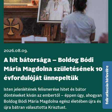
2026.08.09.
A hit bátorsága – Boldog Bódi
feliratkozás hírlevélre
Mária Magdolna születésének 105.
évfordulóját ünnepeltük
Isten jelenlétének felismerése hitet és bátor
döntéseket kíván az embertől – éppen úgy, ahogyan
Boldog Bódi Mária Magdolna egész életében újra és
újra bátran választotta Krisztust.