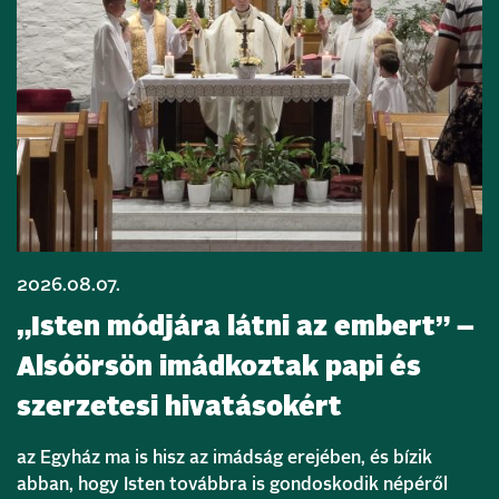
2026.08.07.
„Isten módjára látni az embert” –
Alsóörsön imádkoztak papi és
szerzetesi hivatásokért
az Egyház ma is hisz az imádság erejében, és bízik
abban, hogy Isten továbbra is gondoskodik népéről