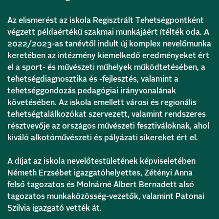
Az elismerést az iskola Regisztrált Tehetségpontként
végzett példaértékű szakmai munkájáért ítélték oda. A
2022/2023-as tanévtől indult új komplex nevelőmunka
keretében az intézmény kiemelkedő eredményeket ért
el a sport- és művészeti műhelyek működtetésében, a
tehetségdiagnosztika és -fejlesztés, valamint a
tehetséggondozás pedagógiai irányvonalának
követésében. Az iskola emellett városi és regionális
tehetségtalálkozókat szervezett, valamint rendszeres
résztvevője az országos művészeti fesztiváloknak, ahol
kiváló alkotóművészeti és pályázati sikereket ért el.
A díjat az iskola nevelőtestületének képviseletében
Németh Erzsébet igazgatóhelyettes, Zétényi Anna
felső tagozatos és Molnárné Albert Bernadett alsó
tagozatos munkaközösség-vezetők, valamint Patonai
Szilvia igazgató vették át.