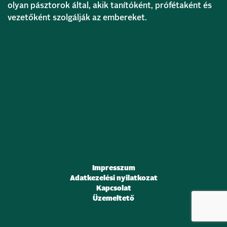
olyan pásztorok által, akik tanítóként, prófétaként és
vezetőként szolgálják az embereket.
Bővebben
Impresszum
Adatkezelési nyilatkozat
Kapcsolat
Üzemeltető