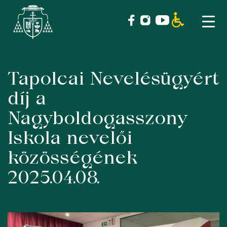
Tapolcai Nevelésügyért
Skip
to
díj a
content
Nagyboldogasszony
Iskola nevelői
közösségének
2025.04.08.