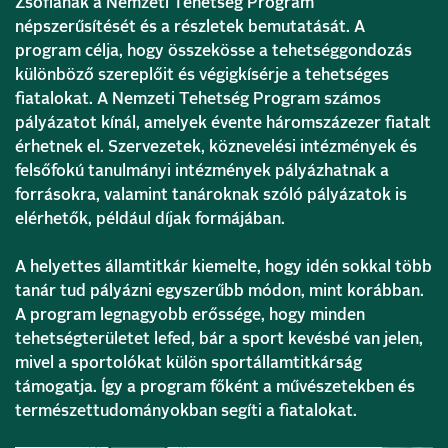
Zsófiának a Nemzeti Tehetség Program
népszerűsítését és a részletek bemutatását. A
program célja, hogy összekösse a tehetséggondozás
különböző szereplőit és végigkísérje a tehetséges
fiatalokat. A Nemzeti Tehetség Program számos
pályázatot kínál, amelyek évente háromszázezer fiatalt
érhetnek el. Szervezetek, köznevelési intézmények és
felsőfokú tanulmányi intézmények pályázhatnak a
forrásokra, valamint tanároknak szóló pályázatok is
elérhetők, például díjak formájában.
A helyettes államtitkár kiemelte, hogy idén sokkal több
tanár tud pályázni egyszerűbb módon, mint korábban.
A program legnagyobb erőssége, hogy minden
tehetségterületet lefed, bár a sport kevésbé van jelen,
mivel a sportolókat külön sportállamtitkárság
támogatja. Így a program főként a művészetekben és
természettudományokban segíti a fiatalokat.