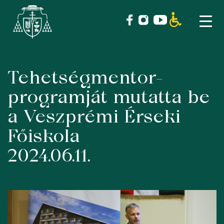
Tehetségmentor-
Skip
to
programját mutatta be
content
a Veszprémi Érseki
Főiskola
2024.06.11.