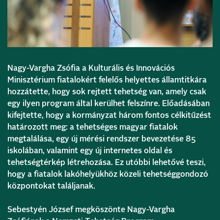
Nagy-Vargha Zsófia a Kulturális és Innovációs
Minisztérium fiatalokért felelős helyettes államtitkára
hozzátette, hogy sok rejtett tehetség van, amely csak
egy ilyen program által kerülhet felszínre. Előadásában
kifejtette, hogy a kormányzat három fontos célkitűzést
határozott meg: a tehetséges magyar fiatalok
megtalálása, egy új mérési rendszer bevezetése 85
iskolában, valamint egy új internetes oldal és
tehetségtérkép létrehozása. Ez utóbbi lehetővé teszi,
hogy a fiatalok lakóhelyükhöz közeli tehetséggondozó
központokat találjanak.
Sebestyén József megköszönte Nagy-Vargha