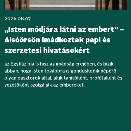
2026.08.07.
„Isten módjára látni az embert” –
Alsóörsön imádkoztak papi és
szerzetesi hivatásokért
az Egyház ma is hisz az imádság erejében, és bízik
abban, hogy Isten továbbra is gondoskodik népéről
olyan pásztorok által, akik tanítóként, prófétaként és
vezetőként szolgálják az embereket.
Bővebben