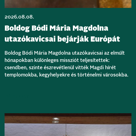
2026.08.08.
Boldog Bódi Mária Magdolna
utazókavicsai bejárják Európát
Boldog Bódi Mária Magdolna utazókavicsai az elmúlt
hónapokban különleges missziót teljesítettek:
csendben, szinte észrevétlenül vitték Magdi hírét
templomokba, kegyhelyekre és történelmi városokba.
Bővebben