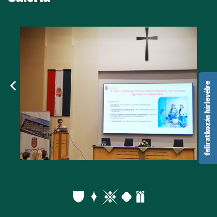
feliratkozás hírlevélre