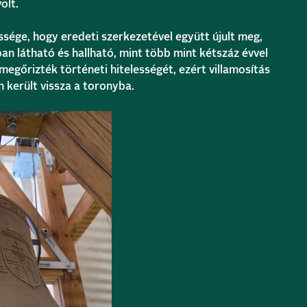
olt.
sége, hogy eredeti szerkezetével együtt újult meg,
n látható és hallható, mint több mint kétszáz évvel
megőrizték történeti hitelességét, ezért villamosítás
n került vissza a toronyba.