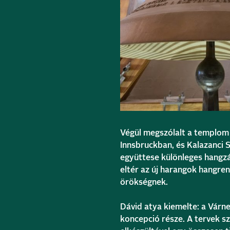
Végül megszólalt a templom 
Innsbruckban, és
Kalazanci 
együttese különleges hangzá
eltér az új harangok hangren
örökségnek.
Dávid atya kiemelte: a Vár
koncepció része. A tervek sz