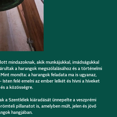
ott mindazoknak, akik munkájukkal, imádságukkal
árultak a harangok megszólalásához és a történelmi
 Mint mondta: a harangok feladata ma is ugyanaz,
Isten felé emelni az ember lelkét és hívni a híveket
 és a közösségre.
k a Szentlélek kiáradását ünnepelte a veszprémi
ömteli pillanatot is, amelyben múlt, jelen és jövő
angok hangjában.