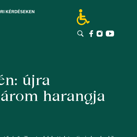
RI KÉRDÉSEK
EN
n: újra
három harangja