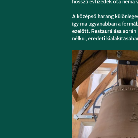
hosszú évtizedek óta néma v
A középső harang különleges
így ma ugyanabban a formába
ezelőtt. Restaurálása során 
nélkül, eredeti kialakításába