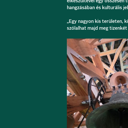
elkészültével egy összesen t
hangzásában és kulturális j
„Egy nagyon kis területen, k
szólalhat majd meg tizenkét