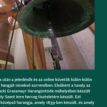
után a jelenlévők és az online követők külön-külön
g hangját növekvő sorrendben. Elsőként a tavaly az
ucki
Grassmayr Harangöntöde
műhelyében készült
ely
Szent Imre herceg
tiszteletére készült. Ezt
 középső harangja, amely 1839-ben készült, és amely