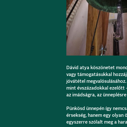
Dávid atya köszönetet mond
vagy támogatásukkal hozzáj
jóvátétel megvalósulásához.
mint évszázadokkal ezelőtt – 
az imádságra, az ünneplésre
Pünkösd ünnepén így nemcsa
érsekség, hanem egy olyan ör
egyszerre szólalt meg a har