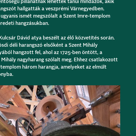
entőségű pillanatnak lehettek tanúi mindazok, akik
angszót hallgatták a veszprémi Várnegyedben.
 ugyanis ismét megszólalt a
Szent Imre-templom
eredeti hangzásukban.
 Kulcsár
Dávid atya
beszélt az élő közvetítés során.
sdi déli harangszó elsőként a
Szent Mihály
ából hangzott fel, ahol az 1725-ben öntött, a
g Mihály nagyharang szólalt meg. Ehhez csatlakozott
a templom három harangja, amelyeket az elmúlt
onyba.