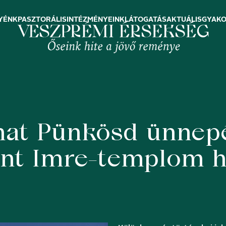
YÉNK
PASZTORÁLIS
INTÉZMÉNYEINK
LÁTOGATÁS
AKTUÁLIS
GYAKO
nat Pünkösd ünnepé
ent Imre-templom 