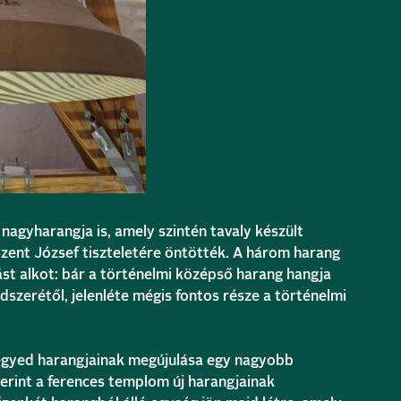
nagyharangja is, amely szintén tavaly készült
Szent József
tiszteletére öntötték. A három harang
st alkot: bár a történelmi középső harang hangja
dszerétől, jelenléte mégis fontos része a történelmi
negyed harangjainak megújulása egy nagyobb
erint a
ferences templom
új harangjainak