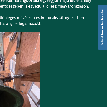
izenkét harangból álló egység jön majd létre, amely
elentőségében is egyedülálló lesz Magyarországon.
feliratkozás hírlevélre
ülönleges művészeti és kulturális környezetben
 harang” – fogalmazott.