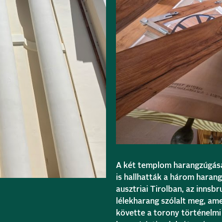
A két templom harangzúgása 
is hallhatták a három haran
ausztriai Tirolban, az innsbr
lélekharang szólalt meg, am
követte a torony történelmi