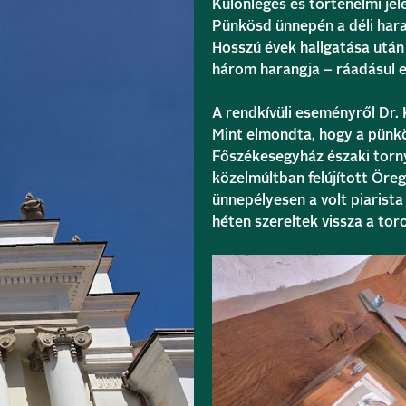
Különleges és történelmi jel
Pünkösd ünnepén a déli har
Hosszú évek hallgatása után
három harangja – ráadásul 
A rendkívüli eseményről Dr.
Mint elmondta, hogy a pünkö
Főszékesegyház
északi torny
közelmúltban felújított Öre
ünnepélyesen a volt piarist
héten szereltek vissza a tor