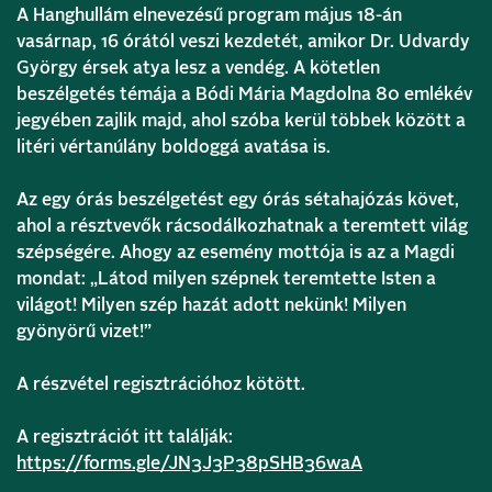
A Hanghullám elnevezésű program május 18-án
vasárnap, 16 órától veszi kezdetét, amikor Dr. Udvardy
György érsek atya lesz a vendég. A kötetlen
beszélgetés témája a Bódi Mária Magdolna 80 emlékév
jegyében zajlik majd, ahol szóba kerül többek között a
litéri vértanúlány boldoggá avatása is.
Az egy órás beszélgetést egy órás sétahajózás követ,
ahol a résztvevők rácsodálkozhatnak a teremtett világ
szépségére. Ahogy az esemény mottója is az a Magdi
mondat: „Látod milyen szépnek teremtette Isten a
világot! Milyen szép hazát adott nekünk! Milyen
gyönyörű vizet!”
A részvétel regisztrációhoz kötött.
A regisztrációt itt találják:
https://forms.gle/JN3J3P38pSHB36waA