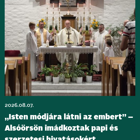
2026.08.07.
„Isten módjára látni az embert” –
Alsóörsön imádkoztak papi és
szerzetesi hivatásokért