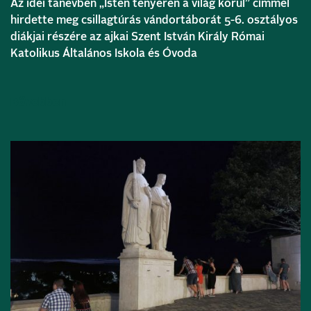
Az idei tanévben „Isten tenyerén a világ körül” címmel
hirdette meg csillagtúrás vándortáborát 5-6. osztályos
diákjai részére az ajkai Szent István Király Római
Katolikus Általános Iskola és Óvoda
Bővebben