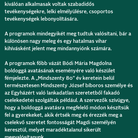
kiválóan alkalmasak voltak szabadidős
tevékenységekre, lelki elmélyülésre, csoportos
tevékenységek lebonyolítására.
A programok mindegyikét meg tudtuk valósítani, bár a
különösen nagy meleg és egy hatalmas vihar
kihívásként jelent meg mindannyiónk számára.
A programok főbb vázát Bódi Mária Magdolna
boldoggá avatásának eseményére való készület
fémjelezte. A „Mindszenty 80” év keretein belül
természetesen Mindszenty József bíboros személye és
az Egyházért való lankadatlan szeretetből fakadó
cselekedetei szolgáltak például. A szervezők szívügye,
hogy a boldoggá avatásra megfelelő módon készítsük
fel a gyerekeket, akik értsék meg és érezzék meg a
cselekvő szeretet fontosságát Magdi személyén
keresztül, melyet maradéktalanul sikerült
megvalósítanunk.