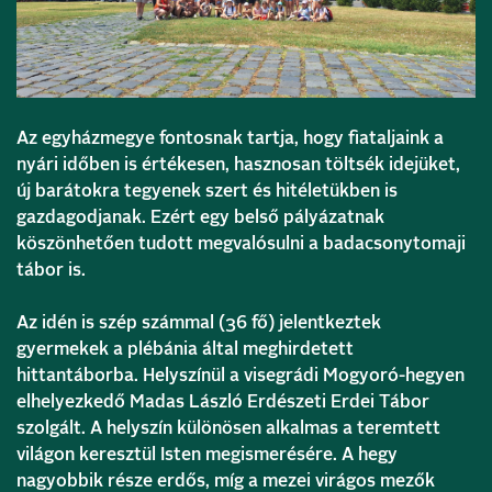
Az egyházmegye fontosnak tartja, hogy fiataljaink a
nyári időben is értékesen, hasznosan töltsék idejüket,
új barátokra tegyenek szert és hitéletükben is
gazdagodjanak. Ezért egy belső pályázatnak
köszönhetően tudott megvalósulni a badacsonytomaji
tábor is.
Az idén is szép számmal (36 fő) jelentkeztek
gyermekek a plébánia által meghirdetett
hittantáborba. Helyszínül a visegrádi Mogyoró-hegyen
elhelyezkedő Madas László Erdészeti Erdei Tábor
szolgált. A helyszín különösen alkalmas a teremtett
világon keresztül Isten megismerésére. A hegy
nagyobbik része erdős, míg a mezei virágos mezők