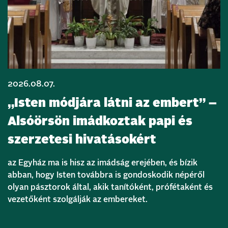
2026.08.07.
„Isten módjára látni az embert” –
Alsóörsön imádkoztak papi és
szerzetesi hivatásokért
az Egyház ma is hisz az imádság erejében, és bízik
abban, hogy Isten továbbra is gondoskodik népéről
olyan pásztorok által, akik tanítóként, prófétaként és
vezetőként szolgálják az embereket.