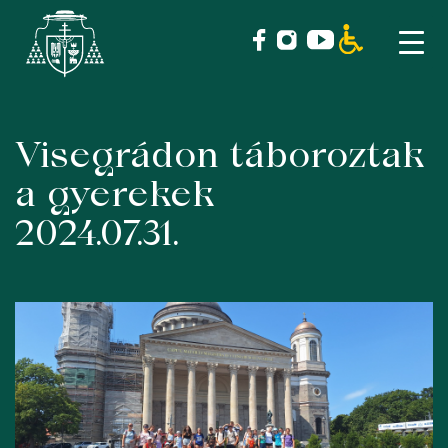
Visegrádon táboroztak
Skip
to
a gyerekek
content
2024.07.31.