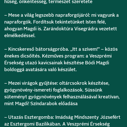
hűség, önkéntesség, természet szeretete
– Mese a világ legszebb napraforgójáról: mi vagyunk a
napraforgók. Fordítsuk tekintetünket Isten felé,
ahogyan Magdi is. Zarándoktúra Visegrádra vezetett
elmélkedéssel.
– Kincskereső bátorságpróba. „Itt a szívem!” – közös
énekes dicsőítés. Kézműves program: a Veszprémi
Érsekség utazó kavicsainak készítése Bódi Magdi
boldoggá avatására való készület.
– Mezei virágok gyűjtése: oltárcsokrok készítése,
gyógynövény-ismereti foglalkozások. Süssünk
süteményt gyógynövények felhasználásával kreatívan,
mint Magdi! Színdarabok előadása
– Utazás Esztergomba: Imádság Mindszenty Józsefért
az Esztergomi Bazilikában. A Veszprémi Érsekség