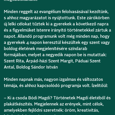
Minden reggelt az evangélium felolvasásával kezdtünk,
s ahhoz magyarázatot is nyújtottunk. Este zárókörben
új lelki célokat tűztek ki a gyerekek a következő napra
és a figyelmüket Istenre irányító történetekkel zártuk a
napot. Állandó programunk volt még minden nap, hogy
a gyerekek 4 napon keresztül készültek egy szent vagy
boldog életének megjelenítésére színdarab
formájában, melyet a negyedik napon be is mutattak:
Szent Rita, Árpád-házi Szent Margit, Páduai Szent
Antal, Boldog Sándor István
Minden napnak más, nagyon izgalmas és változatos
témája, és ahhoz kapcsolódó programja volt. Ízelítőül:
– Ki a csoda Bódi Magdi? Történetek Magdi életéből és
plakátkészítés. Megjelennek az erények, mint célok,
amelyekben fejlődni szeretnék: öröm, kreativitás,