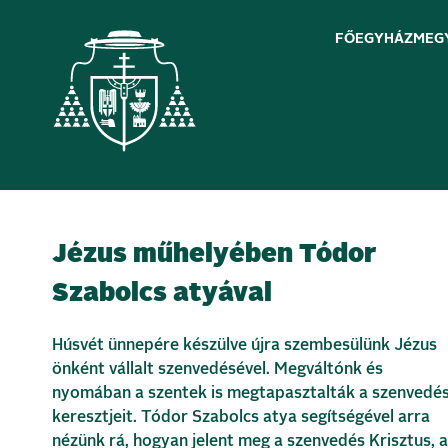
FŐEGYHÁZMEG
Skip
Jézus műhelyében Tódor
to
content
Szabolcs atyával
Húsvét ünnepére készülve újra szembesülünk Jézus
önként vállalt szenvedésével. Megváltónk és
nyomában a szentek is megtapasztalták a szenvedé
keresztjeit. Tódor Szabolcs atya segítségével arra
nézünk rá, hogyan jelent meg a szenvedés Krisztus, a