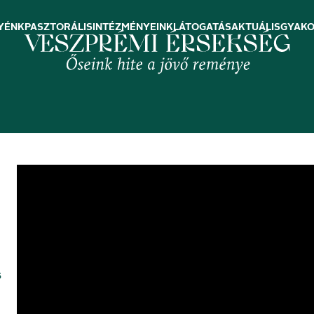
YÉNK
PASZTORÁLIS
INTÉZMÉNYEINK
LÁTOGATÁS
AKTUÁLIS
GYAKO
s