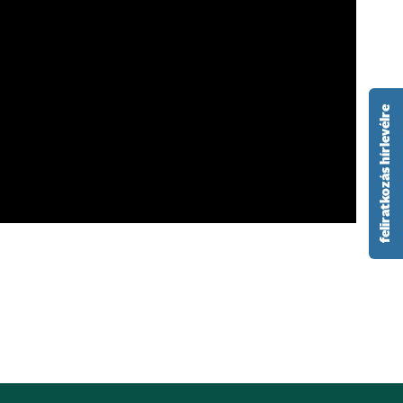
feliratkozás hírlevélre