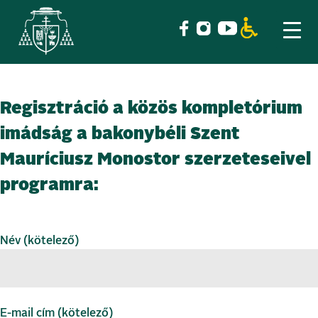
Skip
Regisztráció a közös kompletórium
to
content
imádság a bakonybéli Szent
Mauríciusz Monostor szerzeteseivel
programra:
Név (kötelező)
E-mail cím (kötelező)