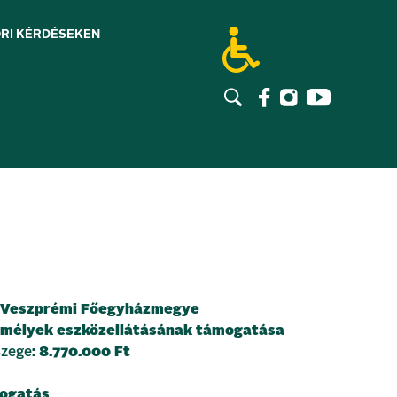
RI KÉRDÉSEK
EN
: Veszprémi Főegyházmegye
emélyek eszközellátásának támogatása
szege
: 8.770.000 Ft
ogatás