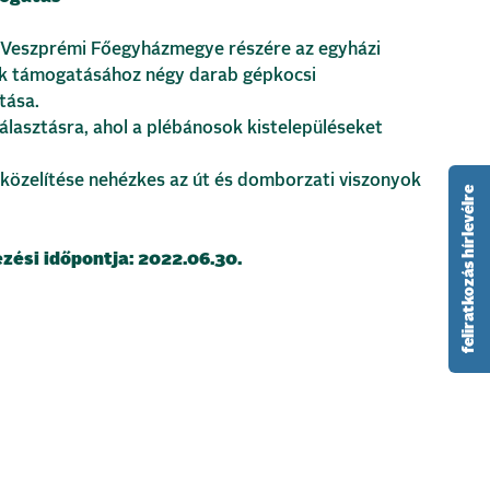
 Veszprémi Főegyházmegye részére az egyházi
ak támogatásához négy darab gépkocsi
tása.
álasztásra, ahol a plébánosok kistelepüléseket
gközelítése nehézkes az út és domborzati viszonyok
feliratkozás hírlevélre
ezési időpontja: 2022.06.30
.