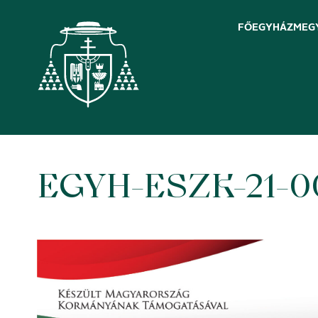
FŐEGYHÁZMEG
EGYH-ESZK-21-0
Skip
to
content