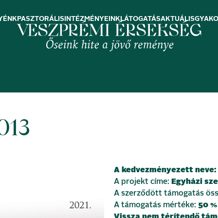
YÉNK
PASZTORÁLIS
INTÉZMÉNYEINK
LÁTOGATÁS
AKTUÁLIS
GYAKO
013
A kedvezményezett neve
A projekt címe:
Egyházi sz
A szerződött támogatás ös
A támogatás mértéke:
50 %
Vissza nem térítendő
tám