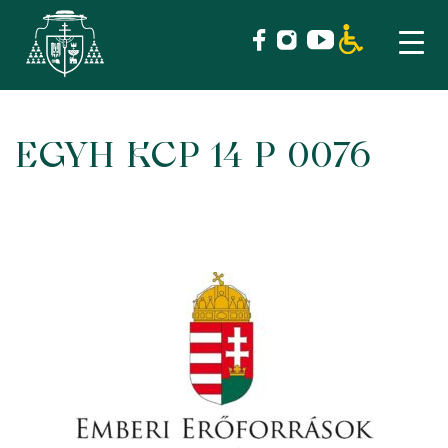
EGYH KCP 14 P 0076
Skip
to
content