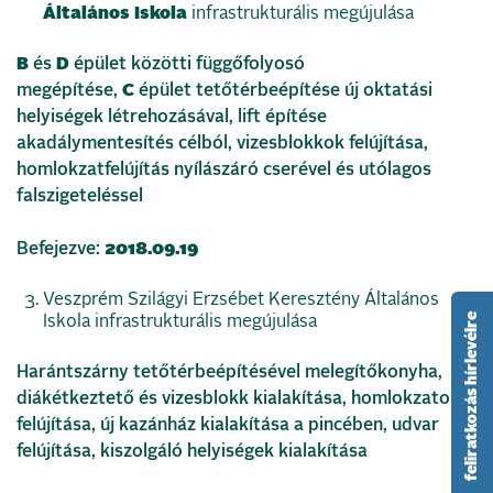
Általános Iskola
infrastrukturális megújulása
B
és
D
épület közötti függőfolyosó
megépítése,
C
épület tetőtérbeépítése új oktatási
helyiségek létrehozásával, lift építése
akadálymentesítés célból, vizesblokkok felújítása,
homlokzatfelújítás nyílászáró cserével és utólagos
falszigeteléssel
Befejezve:
2018.09.19
Veszprém Szilágyi Erzsébet Keresztény Általános
feliratkozás hírlevélre
Iskola infrastrukturális megújulása
Harántszárny tetőtérbeépítésével melegítőkonyha,
diákétkeztető és vizesblokk kialakítása, homlokzatok
felújítása, új kazánház kialakítása a pincében, udvar
felújítása, kiszolgáló helyiségek kialakítása