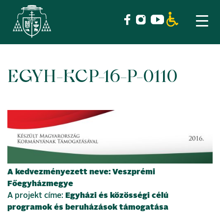
EGYH-KCP-16-P-0110
Skip
to
content
A kedvezményezett neve: Veszprémi
Főegyházmegye
A projekt címe:
Egyházi és közösségi célú
programok és beruházások támogatása