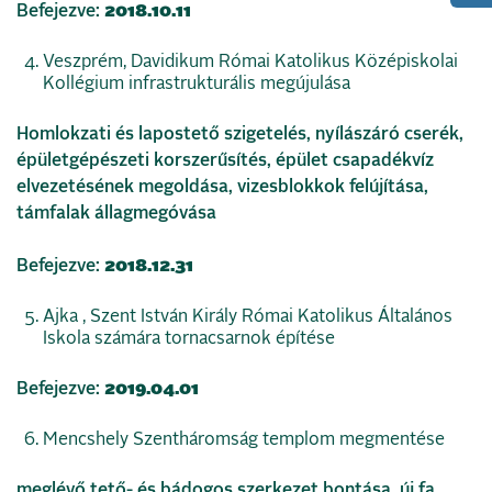
Befejezve:
2018.10.11
Veszprém, Davidikum Római Katolikus Középiskolai
Kollégium infrastrukturális megújulása
Homlokzati és lapostető szigetelés, nyílászáró cserék,
épületgépészeti korszerűsítés, épület csapadékvíz
elvezetésének megoldása, vizesblokkok felújítása,
támfalak állagmegóvása
Befejezve:
2018.12.31
Ajka , Szent István Király Római Katolikus Általános
Iskola számára tornacsarnok építése
Befejezve:
2019.04.01
Mencshely Szentháromság templom megmentése
meglévő tető- és bádogos szerkezet bontása, új fa