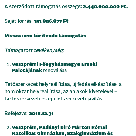
A szerződött támogatás összege
:
2.440.000.000
Ft.
Saját forrás:
151.896.877
Ft
Vissza
n
em térítendő támogatás
Támogatott tevékenység:
Veszprémi Főegyházmegye Érseki
Palotájának
renoválása
Tetőszerkezet helyreállítása, új fedés elkészítése, a
homlokzat helyreállítása, az ablakok kivételével –
tartószerkezeti és épületszerkezeti javítás
Befejezve:
2018.12.31
Veszprém, Padányi Bíró Márton Római
Katolikus Gimnázium, Szakgimnázium és