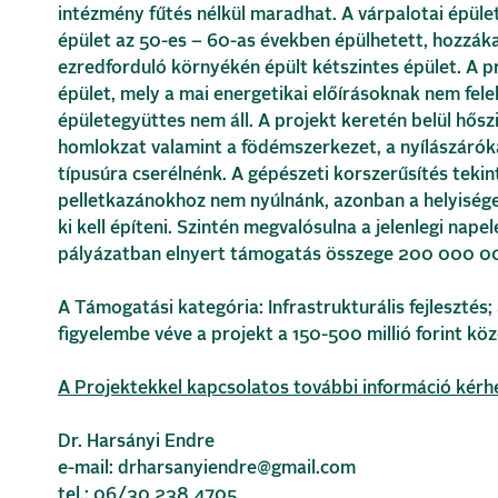
intézmény fűtés nélkül maradhat. A várpalotai épület 
épület az 50-es – 60-as években épülhetett, hozzák
ezredforduló környékén épült kétszintes épület. A pr
épület, mely a mai energetikai előírásoknak nem fele
épületegyüttes nem áll. A projekt keretén belül hősz
homlokzat valamint a födémszerkezet, a nyílászáróka
típusúra cserélnénk. A gépészeti korszerűsítés teki
pelletkazánokhoz nem nyúlnánk, azonban a helyiség
ki kell építeni. Szintén megvalósulna a jelenlegi nap
pályázatban elnyert támogatás összege 200 000 00
A Támogatási kategória: Infrastrukturális fejlesztés
figyelembe véve a projekt a 150-500 millió forint köz
A Projektekkel kapcsolatos további információ kérh
Dr. Harsányi Endre
e-mail: drharsanyiendre@gmail.com
tel.: 06/30 238 4705