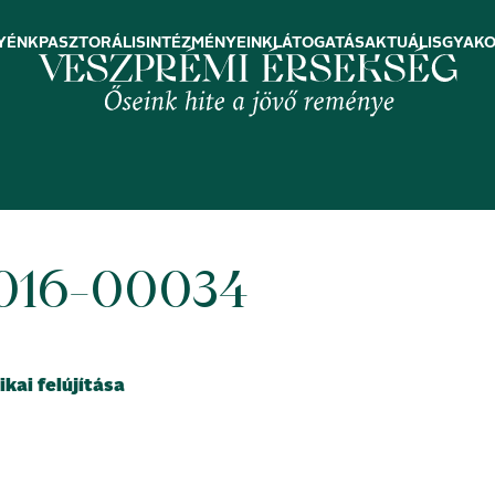
YÉNK
PASZTORÁLIS
INTÉZMÉNYEINK
LÁTOGATÁS
AKTUÁLIS
GYAKO
2016-00034
ai felújítása