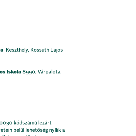
ola
Keszthely, Kossuth Lajos
os Iskola
8990, Várpalota,
5-0030 kódszámú lezárt
etein belül lehetőség nyílik a