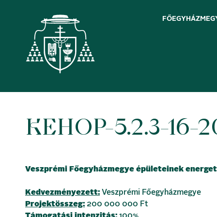
FŐEGYHÁZMEG
KEHOP-5.2.3-16-
Skip
to
content
Veszprémi Főegyházmegye épületeinek energetik
Kedvezményezett:
Veszprémi Főegyházmegye
Projektösszeg:
200 000 000 Ft
Támogatási intenzitás:
100%