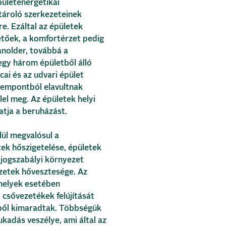
ületenergetikai
atároló szerkezeteinek
e. Ezáltal az épületek
etőek, a komfortérzet pedig
Ranolder, továbbá a
egy három épületből álló
cai és az udvari épület
szempontból elavultnak
el meg. Az épületek helyi
atja a beruházást.
lül megvalósul a
ek hőszigetelése, épületek
 jogszabályi környezet
ezetek hővesztesége. Az
 melyek esetében
 csővezetékek felújítását
sből kimaradtak. Többségük
ukadás veszélye, ami által az