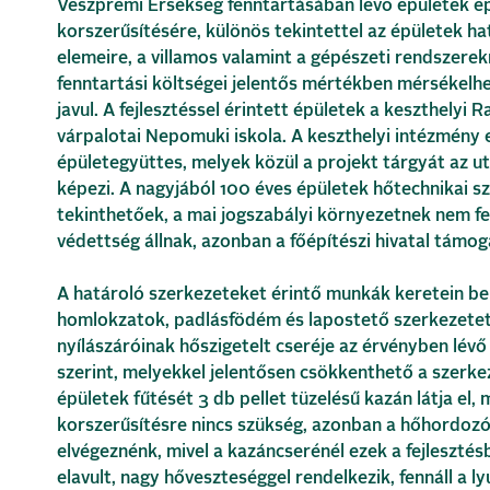
Veszprémi Érsekség fenntartásában lévő épületek ép
korszerűsítésére, különös tekintettel az épületek h
elemeire, a villamos valamint a gépészeti rendszerekr
fenntartási költségei jelentős mértékben mérsékelh
javul. A fejlesztéssel érintett épületek a keszthelyi 
várpalotai Nepomuki iskola. A keszthelyi intézmény 
épületegyüttes, melyek közül a projekt tárgyát az ut
képezi. A nagyjából 100 éves épületek hőtechnikai 
tekinthetőek, a mai jogszabályi környezetnek nem fel
védettség állnak, azonban a főépítészi hivatal támog
A határoló szerkezeteket érintő munkák keretein be
homlokzatok, padlásfödém és lapostető szerkezetet
nyílászáróinak hőszigetelt cseréje az érvényben lévő
szerint, melyekkel jelentősen csökkenthető a szerk
épületek fűtését 3 db pellet tüzelésű kazán látja el,
korszerűsítésre nincs szükség, azonban a hőhordozó
elvégeznénk, mivel a kazáncserénél ezek a fejleszté
elavult, nagy hőveszteséggel rendelkezik, fennáll a ly