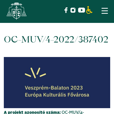
OC-MUV/4-2022/387402
Skip
to
content
A projekt azonosító száma:
OC-MUV/4-