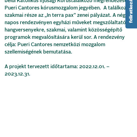
belül Katolikus Ifjúsági Kórustalálkozó megrendezése a
Pueri Cantores kórusmozgalom jegyében. A találkozó
szakmai része az „In terra pax” zenei pályázat. A négy
napos rendezvényen egyházi műveket megszólaltató
hangversenyekre, szakmai, valamint közösségépítő
programok megvalósítására kerül sor. A rendezvény
célja: Pueri Cantores nemzetközi mozgalom
szellemiségének bemutatása.
A projekt tervezett időtartama: 2022.12.01. –
2023.12.31.