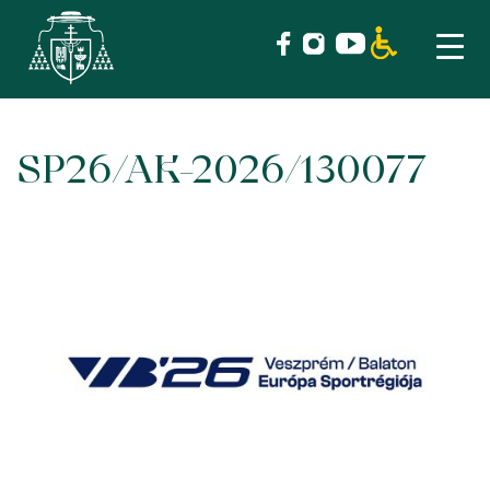
SP26/AK-2026/130077
Skip
to
content