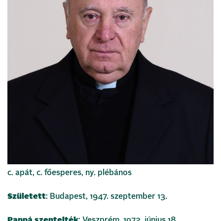
c. apát, c. főesperes, ny. plébános
Született
: Budapest, 1947. szeptember 13.
Pappá szentelték
: Veszprém, 1972. június 18.