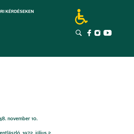
RI KÉRDÉSEK
EN
948. november 10.
ntlászló, 1972. július 2.