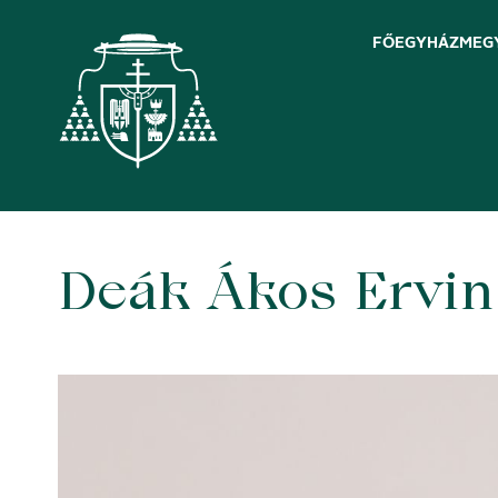
FŐEGYHÁZMEG
Deák Ákos Ervin
Skip
to
content