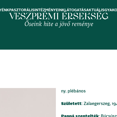
YÉNK
PASZTORÁLIS
INTÉZMÉNYEINK
LÁTOGATÁS
AKTUÁLIS
GYAKO
ny. plébános
Született
: Zalaegerszeg, 1
Pappá szentelték
: Búcsúsze