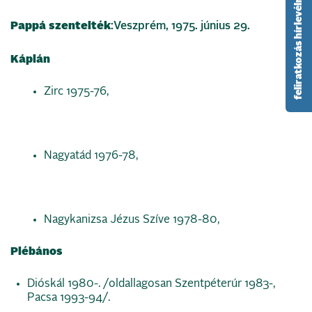
feliratkozás hírlevélre
Pappá szentelték
:Veszprém, 1975. június 29.
Káplán
Zirc 1975-76,
Nagyatád 1976-78,
Nagykanizsa Jézus Szíve 1978-80,
Plébános
Dióskál 1980-. /oldallagosan Szentpéterúr 1983-,
Pacsa 1993-94/.