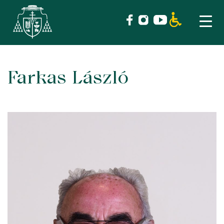
Farkas László
Skip
to
content