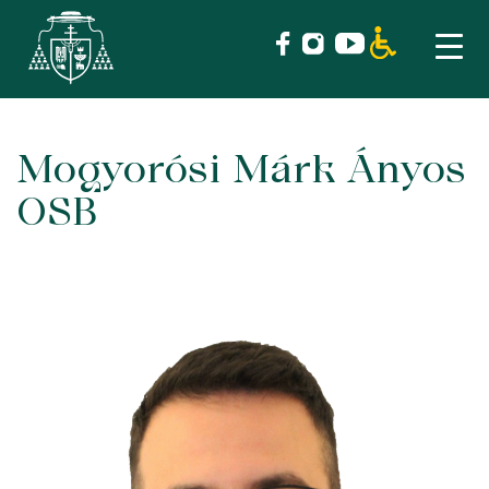
Mogyorósi Márk Ányos
Skip
to
OSB
content