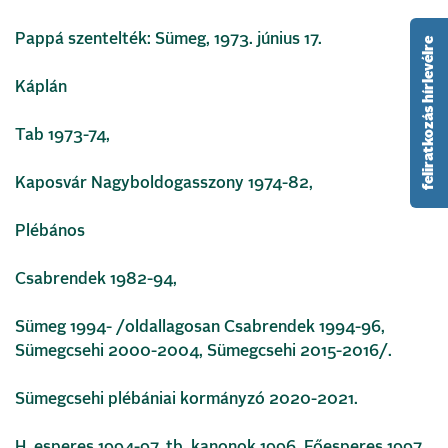
Pappá szentelték: Sümeg, 1973. június 17.
feliratkozás hírlevélre
Káplán
Tab 1973-74,
Kaposvár Nagyboldogasszony 1974-82,
Plébános
Csabrendek 1982-94,
Sümeg 1994- /oldallagosan Csabrendek 1994-96,
Sümegcsehi 2000-2004, Sümegcsehi 2015-2016/.
Sümegcsehi plébániai kormányzó 2020-2021.
H. esperes 1994-97, tb. kanonok 1996. Főesperes 1997.