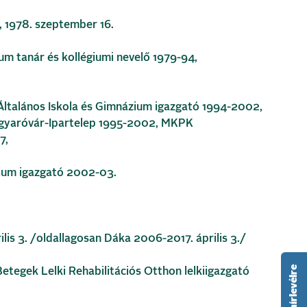
 1978. szeptember 16.
m tanár és kollégiumi nevelő 1979-94,
ltalános Iskola és Gimnázium igazgató 1994-2002,
yaróvár-Ipartelep 1995-2002, MKPK
7,
ium igazgató 2002-03.
is 3. /oldallagosan Dáka 2006-2017. április 3./
tegek Lelki Rehabilitációs Otthon lelkiigazgató