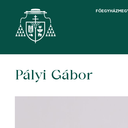
FŐEGYHÁZMEG
Pályi Gábor
Skip
to
content