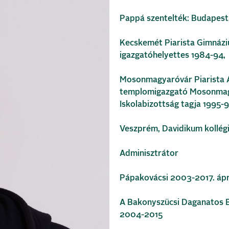
Pappá szentelték: Budapest,
Kecskemét Piarista Gimnáziu
igazgatóhelyettes 1984-94,
Mosonmagyaróvár Piarista Á
templomigazgató Mosonmag
Iskolabizottság tagja 1995-9
Veszprém, Davidikum kollég
Adminisztrátor
Pápakovácsi 2003-2017. ápril
A Bakonyszücsi Daganatos Be
2004-2015