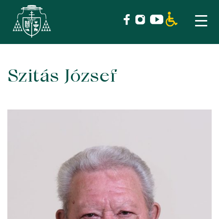
Szitás József
Skip
to
content