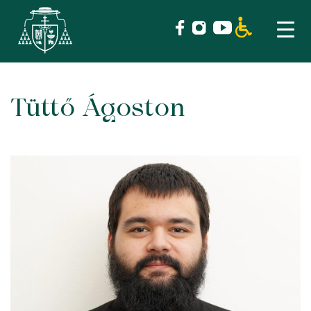
Tüttő Ágoston
Skip
to
content