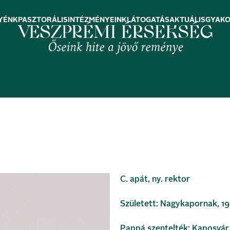
YÉNK
PASZTORÁLIS
INTÉZMÉNYEINK
LÁTOGATÁS
AKTUÁLIS
GYAKO
C. apát, ny. rektor
Született: Nagykapornak, 19
Pappá szentelték: Kaposvár, 