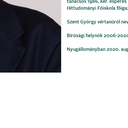
tanácsos 1986, ker. esperes
Hittudományi Főiskola főig
Szent György vértanúról nev
Bírósági helynök 2006-202
Nyugállományban 2020. augu