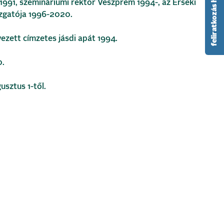
feliratkozás hírlevélre
 1991, szemináriumi rektor Veszprém 1994-, az Érseki
azgatója 1996-2020.
ezett címzetes jásdi apát 1994.
0.
sztus 1-től.