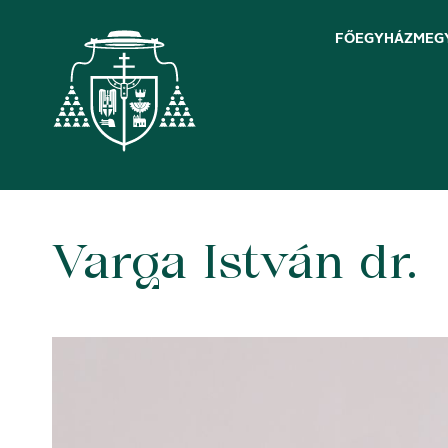
FŐEGYHÁZMEG
Varga István dr.
Skip
to
content