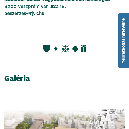
8200 Veszprém Vár utca 18.
beszerzes@rjvk.hu
feliratkozás hírlevélre
Galéria