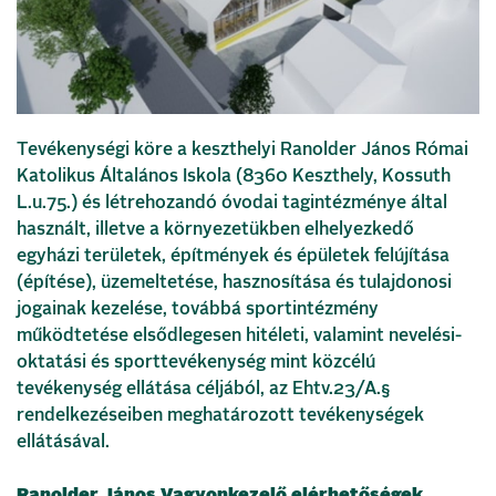
Tevékenységi köre a keszthelyi Ranolder János Római
Katolikus Általános Iskola (8360 Keszthely, Kossuth
L.u.75.) és létrehozandó óvodai tagintézménye által
használt, illetve a környezetükben elhelyezkedő
egyházi területek, építmények és épületek felújítása
(építése), üzemeltetése, hasznosítása és tulajdonosi
jogainak kezelése, továbbá sportintézmény
működtetése elsődlegesen hitéleti, valamint nevelési-
oktatási és sporttevékenység mint közcélú
tevékenység ellátása céljából, az Ehtv.23/A.§
rendelkezéseiben meghatározott tevékenységek
ellátásával.
Ranolder János Vagyonkezelő elérhetőségek