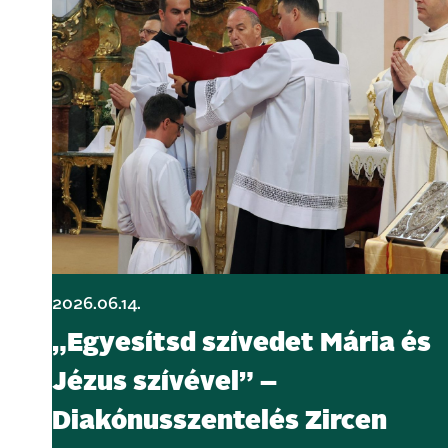
2026.06.14.
„Egyesítsd szívedet Mária és
Jézus szívével” –
Diakónusszentelés Zircen