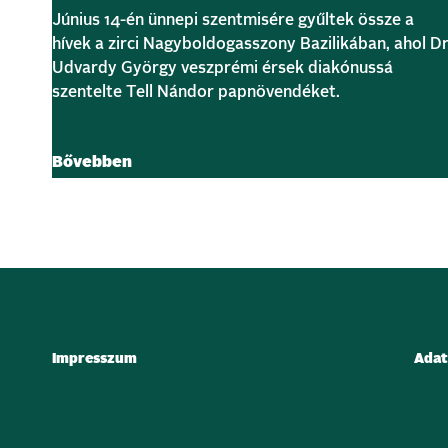
Június 14-én ünnepi szentmisére gyűltek össze a
hívek a zirci Nagyboldogasszony Bazilikában, ahol Dr
Udvardy György veszprémi érsek diakónussá
szentelte Tell Nándor papnövendéket.
Bővebben
Impresszum
Adat