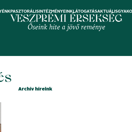
YÉNK
PASZTORÁLIS
INTÉZMÉNYEINK
LÁTOGATÁS
AKTUÁLIS
GYAKO
és
Archív híreink