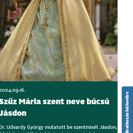
2024.09.16.
feliratkozás hírlevélre
Szűz Mária szent neve búcsú
Jásdon
Dr. Udvardy György mutatott be szentmisét Jásdon,