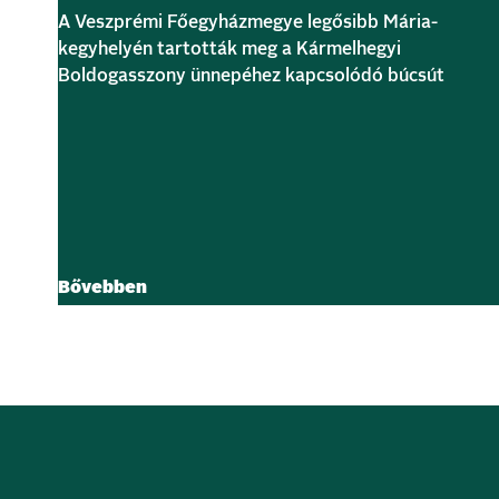
A Veszprémi Főegyházmegye legősibb Mária-
kegyhelyén tartották meg a Kármelhegyi
Boldogasszony ünnepéhez kapcsolódó búcsút
Bővebben