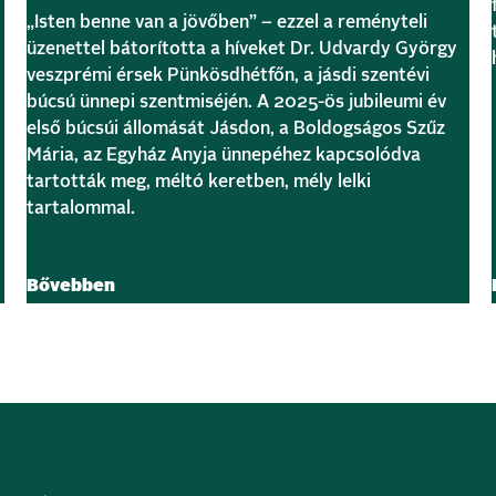
„Isten benne van a jövőben” – ezzel a reményteli
üzenettel bátorította a híveket Dr. Udvardy György
veszprémi érsek Pünkösdhétfőn, a jásdi szentévi
búcsú ünnepi szentmiséjén. A 2025-ös jubileumi év
első búcsúi állomását Jásdon, a Boldogságos Szűz
Mária, az Egyház Anyja ünnepéhez kapcsolódva
tartották meg, méltó keretben, mély lelki
tartalommal.
Bővebben