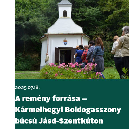
2025.07.18.
A remény forrása –
Kármelhegyi Boldogasszony
búcsú Jásd-Szentkúton