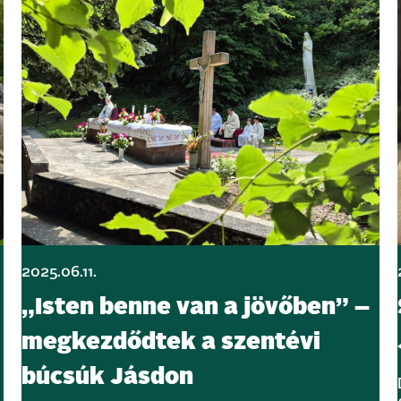
2025.06.11.
„Isten benne van a jövőben” –
megkezdődtek a szentévi
búcsúk Jásdon