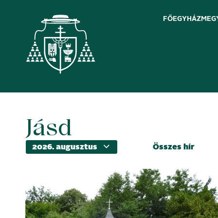
FŐEGYHÁZMEG
Jásd
Skip
to
content
Összes hír