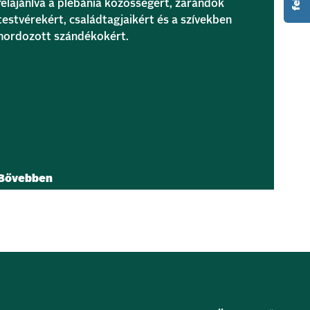
felajánlva a plébánia közösségért, zarándok
testvérekért, családtagjaikért és a szívekben
hordozott szándékokért.
Bővebben