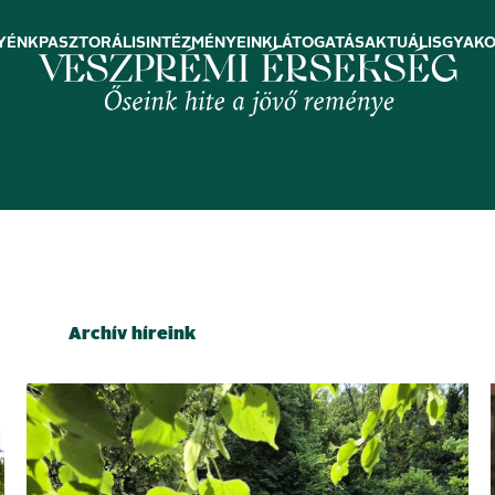
YÉNK
PASZTORÁLIS
INTÉZMÉNYEINK
LÁTOGATÁS
AKTUÁLIS
GYAKO
Archív híreink