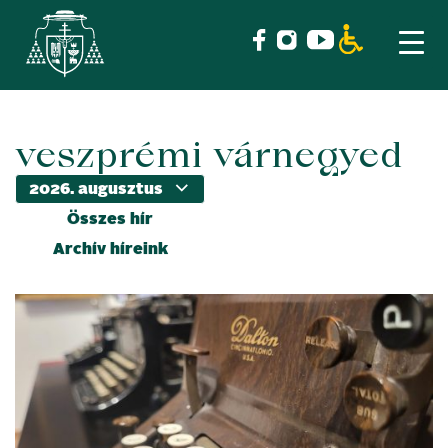
veszprémi várnegyed
Skip
to
content
Összes hír
Archív híreink