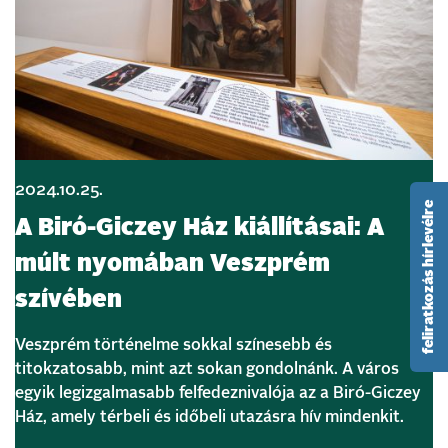
2024.10.25.
feliratkozás hírlevélre
A Biró-Giczey Ház kiállításai: A
múlt nyomában Veszprém
szívében
Veszprém történelme sokkal színesebb és
titokzatosabb, mint azt sokan gondolnánk. A város
egyik legizgalmasabb felfedeznivalója az a Biró-Giczey
Ház, amely térbeli és időbeli utazásra hív mindenkit.