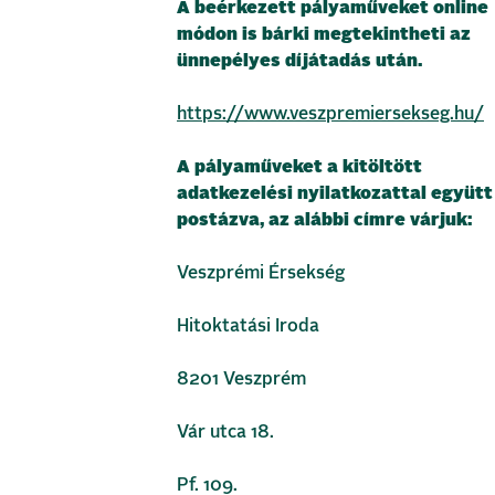
A beérkezett pályaműveket online
módon is bárki megtekintheti az
ünnepélyes díjátadás után.
https://www.veszpremiersekseg.hu/
A pályaműveket a kitöltött
adatkezelési nyilatkozattal együtt
postázva, az alábbi címre várjuk:
Veszprémi Érsekség
Hitoktatási Iroda
8201 Veszprém
Vár utca 18.
Pf. 109.