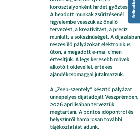
korosztályonként hirdet győzteseket.
A beadott munkák zsűrizésénél
figyelembe vesszük az önálló
tervezést, a kreativitást, a precíz
munkát, a sokszínűséget. A díjazásban
részesülő pályázókat elektronikus
úton, a megadott e-mail címen
értesítjük. A legsikeresebb művek
alkotóit oklevéllel, értékes
ajándékcsomaggal jutalmazzuk.
A „Zseb-szentély” készítő pályázat
ünnepélyes díjátadóját Veszprémben,
2026 áprilisában tervezzük
megtartani. A pontos időpontról és
helyszínről hamarosan további
tájékoztatást adunk.