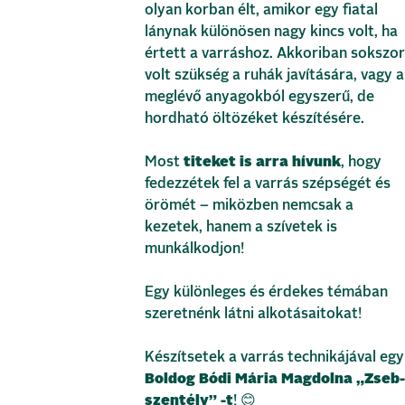
olyan korban élt, amikor egy fiatal
lánynak különösen nagy kincs volt, ha
értett a varráshoz. Akkoriban sokszor
volt szükség a ruhák javítására, vagy a
meglévő anyagokból egyszerű, de
hordható öltözéket készítésére.
Most
titeket is arra hívunk
, hogy
fedezzétek fel a varrás szépségét és
örömét – miközben nemcsak a
kezetek, hanem a szívetek is
munkálkodjon!
Egy különleges és érdekes témában
szeretnénk látni alkotásaitokat!
Készítsetek a varrás technikájával egy
Boldog Bódi Mária Magdolna „Zseb-
szentély” -t
! 😊