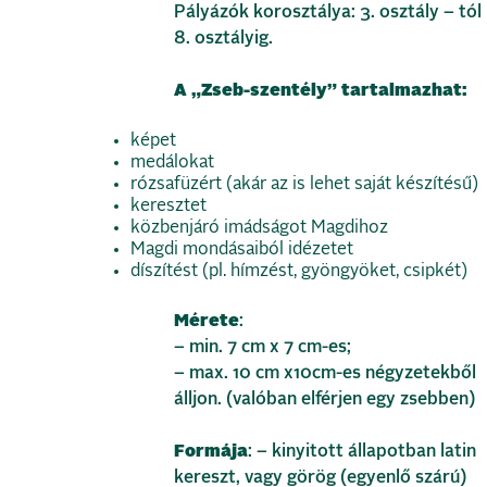
Pályázók korosztálya: 3. osztály – tól
8. osztályig.
A „Zseb-szentély”
tartalmazhat:
képet
medálokat
rózsafüzért (akár az is lehet saját készítésű)
keresztet
közbenjáró imádságot Magdihoz
Magdi mondásaiból idézetet
díszítést (pl. hímzést, gyöngyöket, csipkét)
Mérete
:
– min. 7 cm x 7 cm-es;
– max. 10 cm x10cm-es négyzetekből
álljon. (valóban elférjen egy zsebben)
Formája
: – kinyitott állapotban latin
kereszt, vagy görög (egyenlő szárú)