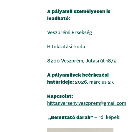
A pályamű személyesen is
leadható:
Veszprémi Érsekség
Hitoktatási Iroda
8200 Veszprém, Jutasi út 18/2
A pályaművek beérkezési
határideje:
2026. március 27.
Kapcsolat:
hittanverseny.veszprem@gmail.com
„Bemutató darab”
– ról képek: