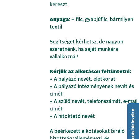
kereszt.
Anyaga
: – filc, gyapjúfilc, bármilyen
textil
Segítséget kérhetsz, de nagyon
szeretnénk, ha saját munkára
vállalkoznál!
Kérjük az alkotáson feltüntetni:
• A pályázó nevét, életkorát
• A pályázó intézményének nevét és
címét
• A szülő nevét, telefonszámát, e-mail
címét
feliratkozás hírlevélre
• A hitoktató nevét
A beérkezett alkotásokat bíráló
bizottság véleményezi, és