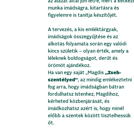
az alázat által jön létre, mert a kétkezi
munka imádságra, kitartásra és
figyelemre is tanítja készítőjét.
A tervezés, a kis emléktárgyak,
imádságok összegyűjtése és az
alkotás folyamata során egy valódi
kincs születik – olyan érték, amely a
léleknek boldogságot, derűt és
örömöt ajándékoz.
Ha van egy saját „Magdis
„Zseb-
szentélyed”
, az mindig emlékeztetni
fog arra, hogy imádságban bátran
fordulhatsz Istenhez, Magdihoz,
kérheted közbenjárását, és
imádkozhatsz azért is, hogy minél
előbb a szentek között tisztelhessük
őt.