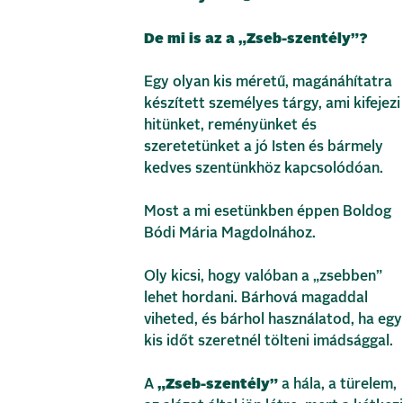
De mi is az a
„Zseb-szentély”
?
Egy olyan kis méretű, magánáhítatra
készített személyes tárgy, ami kifejezi
hitünket, reményünket és
szeretetünket a jó Isten és bármely
kedves szentünkhöz kapcsolódóan.
Most a mi esetünkben éppen Boldog
Bódi Mária Magdolnához.
Oly kicsi, hogy valóban a „zsebben”
lehet hordani. Bárhová magaddal
viheted, és bárhol használatod, ha egy
kis időt szeretnél tölteni imádsággal.
A
„Zseb-szentély”
a hála, a türelem,