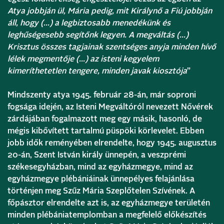
Atya jobbján ül, Mária pedig, mit Királynő a Fiú jobbján
áll, hogy (…) a legbiztosabb menedékünk és
leghűségesebb segítőnk legyen. A megváltás (…)
Krisztus összes tagjainak szentséges anyja minden hívő
lélek megmentője (…) az isteni kegyelem
kimeríthetetlen tengere, minden javak kiosztója
”
Mindszenty atya 1945. február 28-án, már soproni
fogsága idején, az Isteni Megváltóról nevezett Nővérek
zárdájában fogalmazott meg egy másik, hasonló, de
mégis kibővített tartalmú püspöki körlevelet. Ebben
jobb idők reményében elrendelte, hogy 1945. augusztus
20-án, Szent István király ünnepén, a veszprémi
székesegyházban, mind az egyházmegye, mind az
egyházmegye plébániáinak ünnepélyes felajánlása
történjen meg Szűz Mária Szeplőtelen Szívének. A
főpásztor elrendelte azt is, az egyházmegye területén
minden plébániatemplomban a megfelelő előkészítés