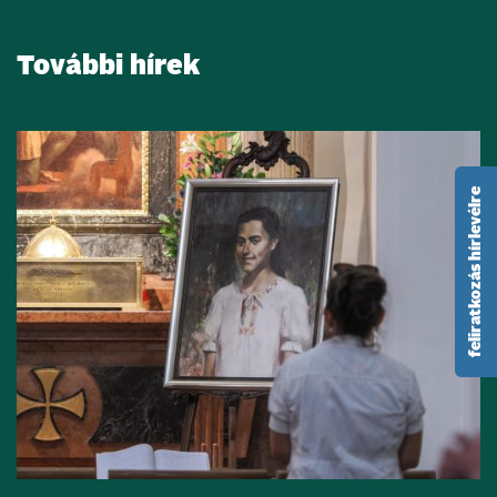
További hírek
feliratkozás hírlevélre