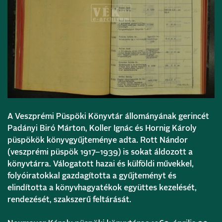
A Veszprémi Püspöki Könyvtár állományának gerincét
Padányi Biró Márton, Koller Ignác és Hornig Károly
püspökök könyvgyűjteménye adta. Rott Nándor
(veszprémi püspök 1917–1939) is sokat áldozott a
könyvtárra. Válogatott hazai és külföldi művekkel,
folyóiratokkal gazdagította a gyűjteményt és
elindította a könyvhagyatékok együttes kezelését,
rendezését, szakszerű feltárását.