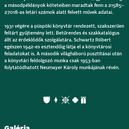
a másodpéldányok köteteiben maradtak fenn a 21585–
27018-as letári számok alatt felvett művek adatai.
1931 végére a püspöki könyvtár rendezett, szakszerűen
feltárt gyűjtemény lett. Betűrendes és szakkatalógus
állt az érdeklődők szolgálatára. Schwartz Róbert
egészen 1942-es esztendőig látja el a könyvtárosi
feladatokat is. A második világháború pusztításai után
a könyvtári feldolgozó munka csak 1953-ban
folytatódhatott Neumayer Károly munkájának révén.
Galéria