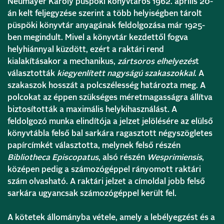
Neumayer Károly püspöki könyvtáros 1962. április 20-
án kelt feljegyzése szerint a több helyiségben tárolt
püspöki könyvtár anyagának feldolgozása már 1925-
ben megindult. Mivel a könyvtár kezdettől fogva
helyhiánnyal küzdött, ezért a raktári rend
kialakításakor a mechanikus,
zártsoros elhelyezés
t
választották
kiegyenlített nagyságú szakaszokkal
. A
szakaszok hosszát a polcszélesség határozta meg. A
polcokat az éppen szükséges méretmagasságra állítva
biztosították a maximális helykihasználást. A
feldolgozó munka elindítója a jelzet jelölésére az elülső
könyvtábla felső bal sarkára ragasztott négyszögletes
papírcímkét választotta, melynek felső részén
Bibliotheca Episcopatus
, alsó részén
Wesprimiensis
,
középen pedig a számozógéppel rányomott raktári
szám olvasható. A raktári jelzet a címoldal jobb felső
sarkára ugyancsak számozógéppel került fel.
A kötetek állományba vétele, amely a lebélyegzést és a