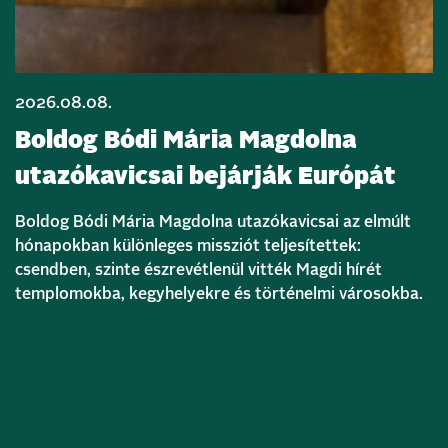
2026.08.08.
Boldog Bódi Mária Magdolna
utazókavicsai bejárják Európát
Boldog Bódi Mária Magdolna utazókavicsai az elmúlt
hónapokban különleges missziót teljesítettek:
csendben, szinte észrevétlenül vitték Magdi hírét
templomokba, kegyhelyekre és történelmi városokba.
Bővebben