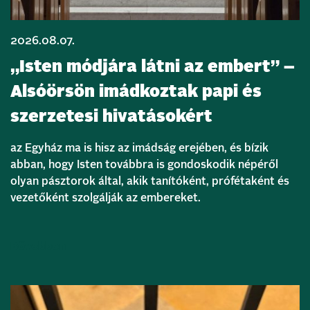
2026.08.07.
„Isten módjára látni az embert” –
Alsóörsön imádkoztak papi és
szerzetesi hivatásokért
az Egyház ma is hisz az imádság erejében, és bízik
abban, hogy Isten továbbra is gondoskodik népéről
olyan pásztorok által, akik tanítóként, prófétaként és
vezetőként szolgálják az embereket.
Bővebben