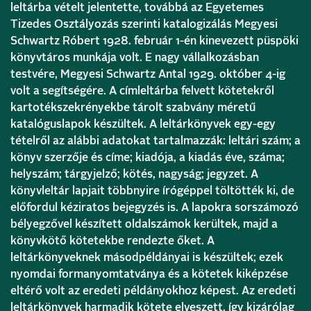
leltárba vételt jelentette, továbbá az Egyetemes
Tizedes Osztályozás szerinti katalogizálás Megyesi
Schwartz Róbert 1928. február 1-én kinevezett püspöki
könyvtáros munkája volt. E nagy vállalkozásban
testvére, Megyesi Schwartz Antal 1929. október 4-ig
volt a segítségére. A címleltárba felvett kötetekről
kartotékszekrényekbe tárolt szabvány méretű
katalóguslapok készültek. A leltárkönyvek egy-egy
tételről az alábbi adatokat tartalmazzák: leltári szám; a
könyv szerzője és címe; kiadója, a kiadás éve, száma;
helyszám; tárgyjelző; kötés, nagyság; jegyzet. A
könyvleltár lapjait többnyire írógéppel töltötték ki, de
előfordul kéziratos bejegyzés is. A lapokra sorszámozó
bélyegzővel készített oldalszámok kerültek, majd a
könyvkötő kötetekbe rendezte őket. A
leltárkönyveknek másodpéldányai is készültek; ezek
nyomdai formanyomtatványa és a kötetek kiképzése
eltérő volt az eredeti példányokhoz képest. Az eredeti
leltárkönyvek harmadik kötete elveszett, így kizárólag